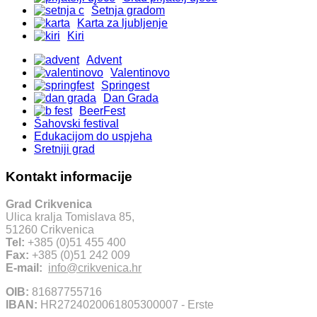
Šetnja gradom
Karta za ljubljenje
Kiri
Advent
Valentinovo
Springest
Dan Grada
BeerFest
Šahovski festival
Edukacijom do uspjeha
Sretniji grad
Kontakt informacije
Grad Crikvenica
Ulica kralja Tomislava 85,
51260 Crikvenica
Tel:
+385 (0)51 455 400
Fax:
+385 (0)51 242 009
E-mail:
info@crikvenica.hr
OIB:
81687755716
IBAN:
HR2724020061805300007 - Erste