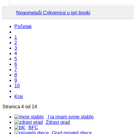
Nogometaši Crikvenice u igri brojki
Početak
1
2
3
4
5
6
7
8
9
10
Kraj
Stranica 4 od 14
I ja imam svoje stablo
Zdravi grad
BFC
Grad prijatelj djece