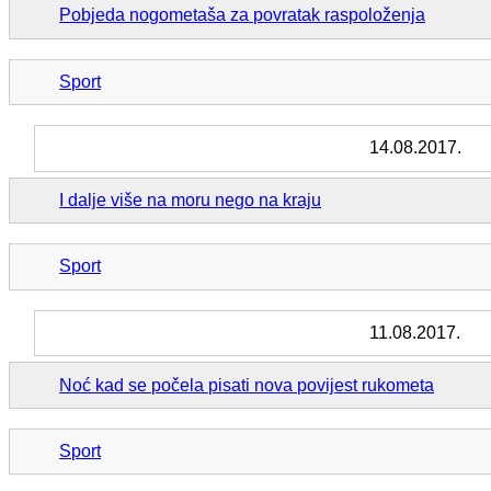
Pobjeda nogometaša za povratak raspoloženja
Sport
14.08.2017.
I dalje više na moru nego na kraju
Sport
11.08.2017.
Noć kad se počela pisati nova povijest rukometa
Sport