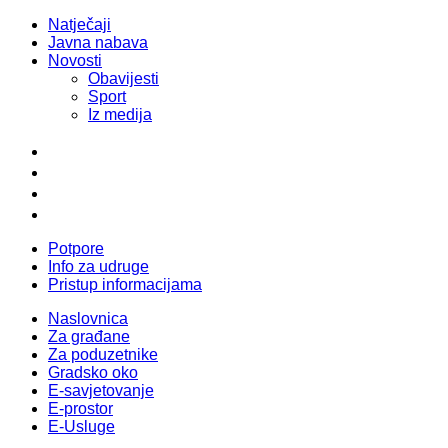
Natječaji
Javna nabava
Novosti
Obavijesti
Sport
Iz medija
Potpore
Info za udruge
Pristup informacijama
Naslovnica
Za građane
Za poduzetnike
Gradsko oko
E-savjetovanje
E-prostor
E-Usluge