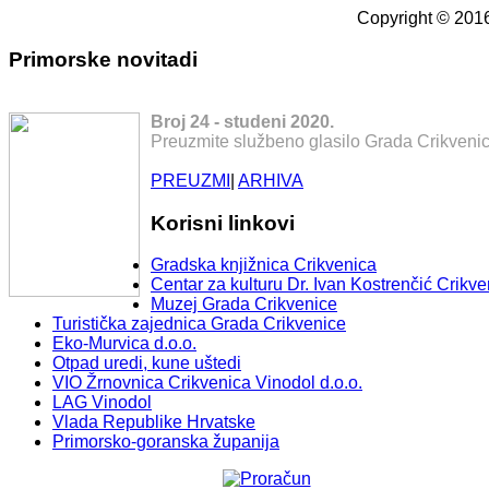
Copyright © 2016
Primorske novitadi
Broj 24 - studeni 2020.
Preuzmite službeno glasilo Grada Crikvenic
PREUZMI
|
ARHIVA
Korisni linkovi
Gradska knjižnica Crikvenica
Centar za kulturu Dr. Ivan Kostrenčić Crikve
Muzej Grada Crikvenice
Turistička zajednica Grada Crikvenice
Eko-Murvica d.o.o.
Otpad uredi, kune uštedi
VIO Žrnovnica Crikvenica Vinodol d.o.o.
LAG Vinodol
Vlada Republike Hrvatske
Primorsko-goranska županija