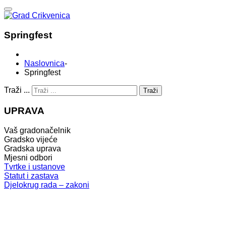
Springfest
Naslovnica
-
Springfest
Traži ...
Traži
UPRAVA
Vaš gradonačelnik
Gradsko vijeće
Gradska uprava
Mjesni odbori
Tvrtke i ustanove
Statut i zastava
Djelokrug rada – zakoni