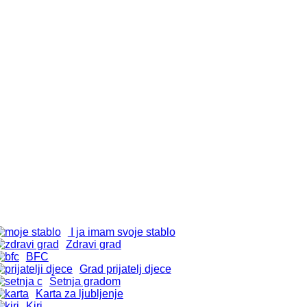
I ja imam svoje stablo
Zdravi grad
BFC
Grad prijatelj djece
Šetnja gradom
Karta za ljubljenje
Kiri