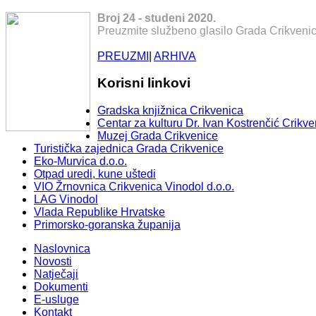
Broj 24 - studeni 2020.
Preuzmite službeno glasilo Grada Crikvenic
PREUZMI
|
ARHIVA
Korisni linkovi
Gradska knjižnica Crikvenica
Centar za kulturu Dr. Ivan Kostrenčić Crikve
Muzej Grada Crikvenice
Turistička zajednica Grada Crikvenice
Eko-Murvica d.o.o.
Otpad uredi, kune uštedi
VIO Žrnovnica Crikvenica Vinodol d.o.o.
LAG Vinodol
Vlada Republike Hrvatske
Primorsko-goranska županija
Naslovnica
Novosti
Natječaji
Dokumenti
E-usluge
Kontakt