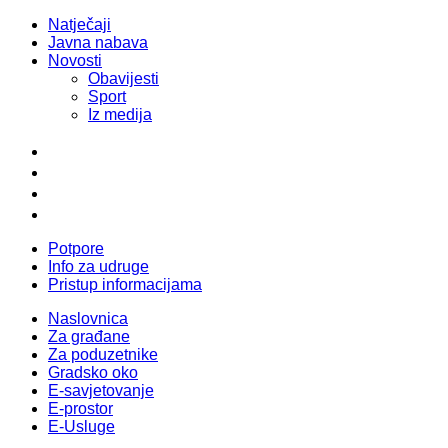
Natječaji
Javna nabava
Novosti
Obavijesti
Sport
Iz medija
Potpore
Info za udruge
Pristup informacijama
Naslovnica
Za građane
Za poduzetnike
Gradsko oko
E-savjetovanje
E-prostor
E-Usluge