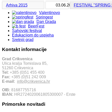
Arhiva 2015
03.06.2015.
FESTIVAL "SPRING 
Valentinovo
Springest
Dan Grada
BeerFest
Šahovski festival
Edukacijom do uspjeha
Sretniji grad
Kontakt informacije
Grad Crikvenica
Ulica kralja Tomislava 85,
51260 Crikvenica
Tel:
+385 (0)51 455 400
Fax:
+385 (0)51 242 009
E-mail:
info@crikvenica.hr
OIB:
81687755716
IBAN:
HR2724020061805300007 - Erste
Primorske novitadi