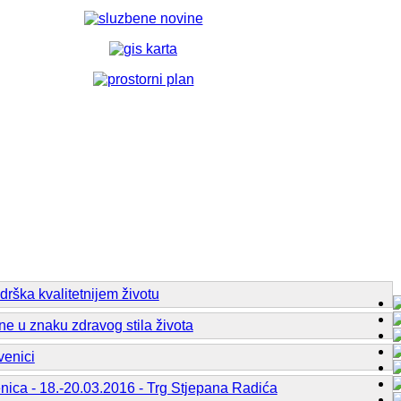
rška kvalitetnijem životu
ne u znaku zdravog stila života
venici
ca - 18.-20.03.2016 - Trg Stjepana Radića