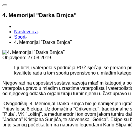
4. Memorijal "Darka Brnjca"
Naslovnica
-
Sport
-
4. Memorijal "Darka Brnjca"
Objavljeno: 27.08.2019.
Ljubitelji vaterpola s područja PGŽ sjećaju se prerano pr
kvalitete rada u tom sportu prvenstveno u mlađim katego
Njegov rad na uspostavi sustava razvoja mlađim kategorija pog
vaterpola upravo u mlađim uzrastima vaterpolista i vaterpolisti
od njegovog odlaska organiziraju turnir njemu u čast upravo 
Ovogodišnji 4. Memorijal Darka Brnjca bio je namijenjen igračim
Prijavilo se 8 ekipa. Uz domaćina "Crikvenicu", tradicionalne su
"Pula", VK "Lošinj", a međunarodni ton ovom jakom turniru dal
"Jadrana" Kristijana Šunjića, te slovenska "Gorica". Ekipe su bi
prije samog početka turnira napravio legendarni Karlo Stipanić