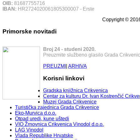
OIB:
81687755716
IBAN:
HR2724020061805300007 - Erste
Copyright © 2016
Primorske novitadi
Broj 24 - studeni 2020.
Preuzmite službeno glasilo Grada Crikvenic
PREUZMI
|
ARHIVA
Korisni linkovi
Gradska knjižnica Crikvenica
Centar za kulturu Dr. Ivan Kostrenčić Crikve
Muzej Grada Crikvenice
Turistička zajednica Grada Crikvenice
Eko-Murvica d.o.o.
Otpad uredi, kune uštedi
VIO Žrnovnica Crikvenica Vinodol d.o.o.
LAG Vinodol
Vlada Republike Hrvatske