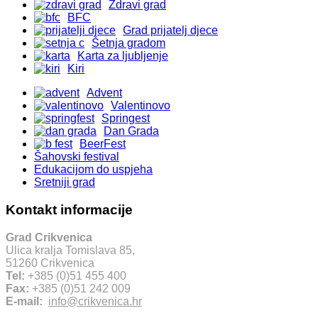
Zdravi grad
BFC
Grad prijatelj djece
Šetnja gradom
Karta za ljubljenje
Kiri
Advent
Valentinovo
Springest
Dan Grada
BeerFest
Šahovski festival
Edukacijom do uspjeha
Sretniji grad
Kontakt informacije
Grad Crikvenica
Ulica kralja Tomislava 85,
51260 Crikvenica
Tel:
+385 (0)51 455 400
Fax:
+385 (0)51 242 009
E-mail:
info@crikvenica.hr