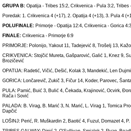
GRUPA B:
Opatija - Tribes 15:2, Crikvenica - Pula 3:2, Tribes 
Poredak: 1. Crikvenica 4 (+17), 2. Opatija 4 (+13), 3. Pula 4 (+
POLUFINALE:
Primorje - Opatija 12:4, Crikvenica - Gorica 4:
FINALE:
Crikvenica - Primorje 6:9
PRIMORJE: Polonijo, Yakout 11, Tadejević 8, Trošelj 13, Kažori
CRIKVENICA: Stojčić Mureta, Gašparović, Galić 1, Knez 9, Sučić
Brozičević
OPATIJA: Radetić, Vičić, Dešić, Kolak 3, Mandekić, Len Dujmić 
GORICA: Lončarevič, Zukič 3, Fičur 14, Koder, Parovec, Šanta
PULA: Pamić, Buić 3, Bulić 4, Čekada, Krajinović, Ocvirk, Đorđ
Rača i Sović
PALADA: B. Virag, B. Marić 3, N. Marić, L. Virag 1, Tomica Proda
Dapčić
LOŠINJ: Perić, R. Muškardin 2, Baotić 4, Fuzul, Domazet 4, P.
TRIBES GALWAY: Dipić 2, O'Sullivan, Smialek 2, Ryan, Beadle