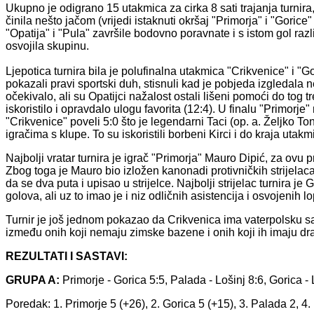
Ukupno je odigrano 15 utakmica za cirka 8 sati trajanja turnira,
činila nešto jačom (vrijedi istaknuti okršaj "Primorja" i "Goric
"Opatija" i "Pula" završile bodovno poravnate i s istom gol ra
osvojila skupinu.
Ljepotica turnira bila je polufinalna utakmica "Crikvenice" i "Go
pokazali pravi sportski duh, stisnuli kad je pobjeda izgledala 
očekivalo, ali su Opatijci nažalost ostali lišeni pomoći do tog
iskoristilo i opravdalo ulogu favorita (12:4). U finalu "Primorj
"Crikvenice" poveli 5:0 što je legendarni Taci (op. a. Željko To
igračima s klupe. To su iskoristili borbeni Kirci i do kraja u
Najbolji vratar turnira je igrač "Primorja" Mauro Dipić, za ovu p
Zbog toga je Mauro bio izložen kanonadi protivničkih strijela
da se dva puta i upisao u strijelce. Najbolji strijelac turnira je
golova, ali uz to imao je i niz odličnih asistencija i osvojenih 
Turnir je još jednom pokazao da Crikvenica ima vaterpolsku sa
između onih koji nemaju zimske bazene i onih koji ih imaju dr
REZULTATI I SASTAVI:
GRUPA A:
Primorje - Gorica 5:5, Palada - Lošinj 8:6, Gorica - 
Poredak: 1. Primorje 5 (+26), 2. Gorica 5 (+15), 3. Palada 2, 4.