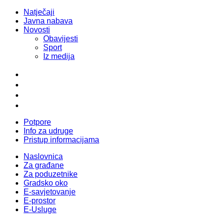
Natječaji
Javna nabava
Novosti
Obavijesti
Sport
Iz medija
Potpore
Info za udruge
Pristup informacijama
Naslovnica
Za građane
Za poduzetnike
Gradsko oko
E-savjetovanje
E-prostor
E-Usluge