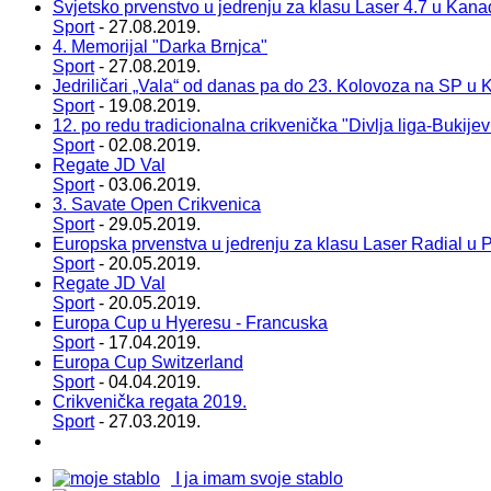
Svjetsko prvenstvo u jedrenju za klasu Laser 4.7 u Kana
Sport
- 27.08.2019.
4. Memorijal "Darka Brnjca"
Sport
- 27.08.2019.
Jedriličari „Vala“ od danas pa do 23. Kolovoza na SP u 
Sport
- 19.08.2019.
12. po redu tradicionalna crikvenička "Divlja liga-Bukije
Sport
- 02.08.2019.
Regate JD Val
Sport
- 03.06.2019.
3. Savate Open Crikvenica
Sport
- 29.05.2019.
Europska prvenstva u jedrenju za klasu Laser Radial u P
Sport
- 20.05.2019.
Regate JD Val
Sport
- 20.05.2019.
Europa Cup u Hyeresu - Francuska
Sport
- 17.04.2019.
Europa Cup Switzerland
Sport
- 04.04.2019.
Crikvenička regata 2019.
Sport
- 27.03.2019.
I ja imam svoje stablo