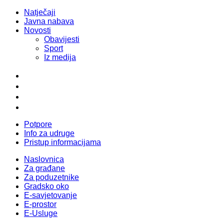
Natječaji
Javna nabava
Novosti
Obavijesti
Sport
Iz medija
Potpore
Info za udruge
Pristup informacijama
Naslovnica
Za građane
Za poduzetnike
Gradsko oko
E-savjetovanje
E-prostor
E-Usluge