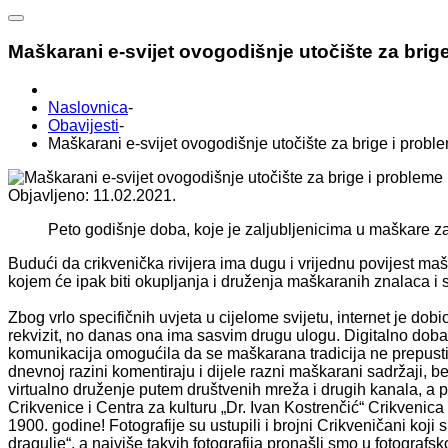
Maškarani e-svijet ovogodišnje utočište za brig
Naslovnica
-
Obavijesti
-
Maškarani e-svijet ovogodišnje utočište za brige i probl
Objavljeno: 11.02.2021.
Peto godišnje doba, koje je zaljubljenicima u maškare za
Budući da crikvenička rivijera ima dugu i vrijednu povijest ma
kojem će ipak biti okupljanja i druženja maškaranih znalaca i s
Zbog vrlo specifičnih uvjeta u cijelome svijetu, internet je d
rekvizit, no danas ona ima sasvim drugu ulogu. Digitalno dob
komunikacija omogućila da se maškarana tradicija ne prepusti 
dnevnoj razini komentiraju i dijele razni maškarani sadržaji, b
virtualno druženje putem društvenih mreža i drugih kanala, 
Crikvenice i Centra za kulturu „Dr. Ivan Kostrenčić“ Crikvenica
1900. godine! Fotografije su ustupili i brojni Crikveničani koji 
dragulje“, a najviše takvih fotografija pronašli smo u fotografs