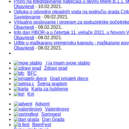
Poziv na predstavljanje natječaja u okviru Mjere B.1.1. Ma
Obavijesti
- 10.02.2021.
Odluka o odvodnji otpadnih voda na području grada Cri
Savjetovanje
- 09.02.2021.
Virtualno poslovanje i program za poduzetnike početnik
Obavijesti
- 08.02.2021.
Info dan HBOR-a u četvrtak 11. veljače 2021. u Novom 
Obavijesti
- 08.02.2021.
Uđite u maškaranu vremensku kapsulu - maškarane pov
Obavijesti
- 08.02.2021.
I ja imam svoje stablo
Zdravi grad
BFC
Grad prijatelj djece
Šetnja gradom
Karta za ljubljenje
Kiri
Advent
Valentinovo
Springest
Dan Grada
BeerFest