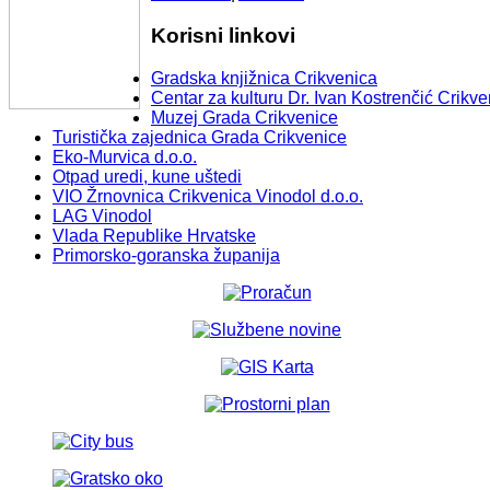
Korisni linkovi
Gradska knjižnica Crikvenica
Centar za kulturu Dr. Ivan Kostrenčić Crikve
Muzej Grada Crikvenice
Turistička zajednica Grada Crikvenice
Eko-Murvica d.o.o.
Otpad uredi, kune uštedi
VIO Žrnovnica Crikvenica Vinodol d.o.o.
LAG Vinodol
Vlada Republike Hrvatske
Primorsko-goranska županija