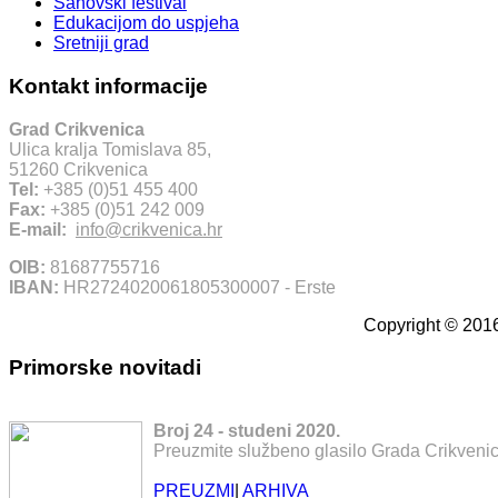
Šahovski festival
Edukacijom do uspjeha
Sretniji grad
Kontakt informacije
Grad Crikvenica
Ulica kralja Tomislava 85,
51260 Crikvenica
Tel:
+385 (0)51 455 400
Fax:
+385 (0)51 242 009
E-mail:
info@crikvenica.hr
OIB:
81687755716
IBAN:
HR2724020061805300007 - Erste
Copyright © 2016
Primorske novitadi
Broj 24 - studeni 2020.
Preuzmite službeno glasilo Grada Crikvenic
PREUZMI
|
ARHIVA