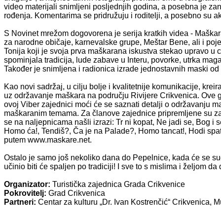
video materijali snimljeni posljednjih godina, a posebna je za
rođenja. Komentarima se pridružuju i roditelji, a posebno su a
S Novinet mrežom dogovorena je serija kratkih videa - Maškarane
za narodne običaje, karnevalske grupe, Meštar Bene, ali i poj
Tonija koji je svoja prva maškarana iskustva stekao upravo u cr
spominjala tradicija, lude zabave u Interu, povorke, utrka ma
Također je snimljena i radionica izrade jednostavnih maski od
Kao novi sadržaj, u cilju bolje i kvalitetnije komunikacije, kr
uz održavanje maškara na području Rivijere Crikvenica. Ove god
ovoj Viber zajednici moći će se saznati detalji o održavanju
maškaranim temama. Za članove zajednice pripremljene su zan
se na naljepnicama našli izrazi: Tr ni kopat, Ne jadi se, Bog i 
Homo ća!, Tendiš?, Ča je na Palade?, Homo tancat!, Hodi spat
putem www.maskare.net.
Ostalo je samo još nekoliko dana do Pepelnice, kada će se sud
učinio biti će spaljen po tradiciji! I sve to s mislima i željom d
Organizator:
Turistička zajednica Grada Crikvenice
Pokrovitelj:
Grad Crikvenica
Partneri:
Centar za kulturu „Dr. Ivan Kostrenčić“ Crikvenica, 