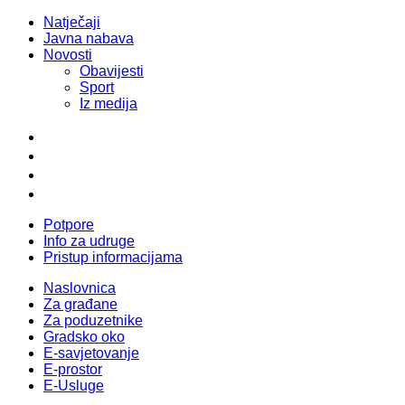
Natječaji
Javna nabava
Novosti
Obavijesti
Sport
Iz medija
Potpore
Info za udruge
Pristup informacijama
Naslovnica
Za građane
Za poduzetnike
Gradsko oko
E-savjetovanje
E-prostor
E-Usluge