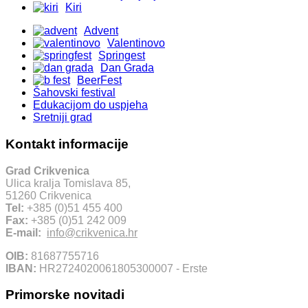
Kiri
Advent
Valentinovo
Springest
Dan Grada
BeerFest
Šahovski festival
Edukacijom do uspjeha
Sretniji grad
Kontakt informacije
Grad Crikvenica
Ulica kralja Tomislava 85,
51260 Crikvenica
Tel:
+385 (0)51 455 400
Fax:
+385 (0)51 242 009
E-mail:
info@crikvenica.hr
OIB:
81687755716
IBAN:
HR2724020061805300007 - Erste
Primorske novitadi