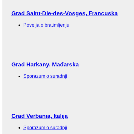
Grad Saint-Die-des-Vosges, Francuska
Povelja o bratimljenju
Grad Harkany, Mađarska
Sporazum o suradnji
Grad Verbania, Italija
Sporazum o suradnji