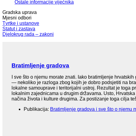
Ostale informacije vijećnika
Gradska uprava
Mjesni odbori
Tvrtke i ustanove
Statut i zastava
Djelokrug rada – zakoni
Bratimljenje gradova
I sve što o njemu morate znati. Iako bratimljenje hrvatski
— nekoliko je razloga zbog kojih je dobro podsjetiti na br
lokalne samouprave i teritorijalni ustroj. Rezultat je toga
lokalnim zajednicama u drugim državama. Usto, Hrvatska j
načina života i kulture drugima. Za postizanje toga cilja te
Publikacija:
Bratimljenje gradova i sve što o njemu 