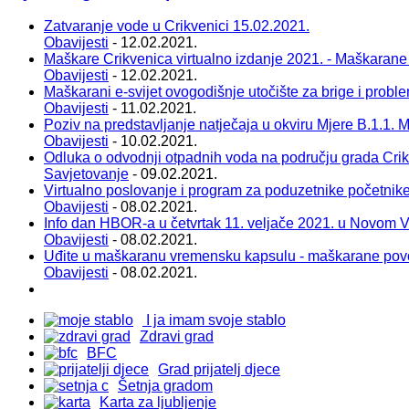
Zatvaranje vode u Crikvenici 15.02.2021.
Obavijesti
- 12.02.2021.
Maškare Crikvenica virtualno izdanje 2021. - Maškarane
Obavijesti
- 12.02.2021.
Maškarani e-svijet ovogodišnje utočište za brige i probl
Obavijesti
- 11.02.2021.
Poziv na predstavljanje natječaja u okviru Mjere B.1.1. Ma
Obavijesti
- 10.02.2021.
Odluka o odvodnji otpadnih voda na području grada Cri
Savjetovanje
- 09.02.2021.
Virtualno poslovanje i program za poduzetnike početnik
Obavijesti
- 08.02.2021.
Info dan HBOR-a u četvrtak 11. veljače 2021. u Novom 
Obavijesti
- 08.02.2021.
Uđite u maškaranu vremensku kapsulu - maškarane pov
Obavijesti
- 08.02.2021.
I ja imam svoje stablo
Zdravi grad
BFC
Grad prijatelj djece
Šetnja gradom
Karta za ljubljenje