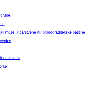
 grupe
eme
li muzeji ribarstvene i/ili brodograditeljske baštine
kvenice
e
Vinodolskom
orke