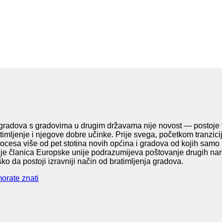
h gradova s gradovima u drugim državama nije novost — postoje ve
atimljenje i njegove dobre učinke. Prije svega, početkom tranzici
 procesa više od pet stotina novih općina i gradova od kojih samo
e članica Europske unije podrazumijeva poštovanje drugih narod
ško da postoji izravniji način od bratimljenja gradova.
morate znati