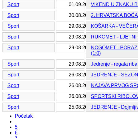
Sport
01.09.2016.
VIKEND U ZNAKU 
Sport
30.08.2016.
2. HRVATSKA BOĆA
Sport
29.08.2016.
KOŠARKA - VEČERAS
Sport
29.08.2016.
RUKOMET - LJETNI 
Sport
29.08.2016.
NOGOMET - PORAZ 
(1:0)
Sport
29.08.2016.
Jedrenje - regata rib
Sport
26.08.2016.
JEDRENJE - SEZO
Sport
26.08.2016.
NAJAVA PRVOG SPO
Sport
26.08.2016.
SPORTSKI RIBOLOV
Sport
25.08.2016.
JEDRENJE - Dojmljivi 
Početak
5
6