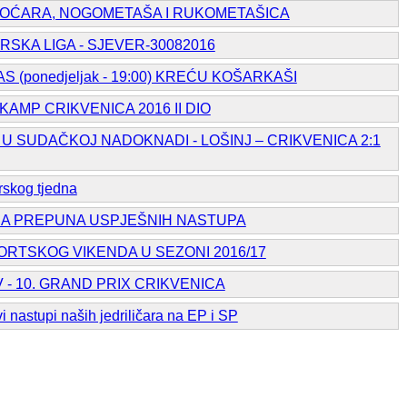
BOĆARA, NOGOMETAŠA I RUKOMETAŠICA
RSKA LIGA - SJEVER-30082016
 (ponedjeljak - 19:00) KREĆU KOŠARKAŠI
KAMP CRIKVENICA 2016 II DIO
U SUDAČKOJ NADOKNADI - LOŠINJ – CRIKVENICA 2:1
arskog tjedna
NA PREPUNA USPJEŠNIH NASTUPA
RTSKOG VIKENDA U SEZONI 2016/17
 - 10. GRAND PRIX CRIKVENICA
nastupi naših jedriličara na EP i SP