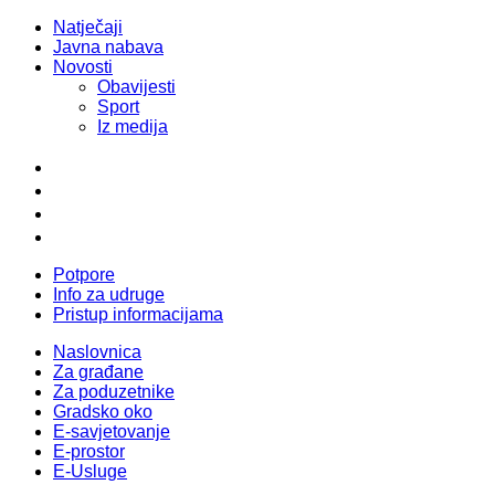
Natječaji
Javna nabava
Novosti
Obavijesti
Sport
Iz medija
Potpore
Info za udruge
Pristup informacijama
Naslovnica
Za građane
Za poduzetnike
Gradsko oko
E-savjetovanje
E-prostor
E-Usluge