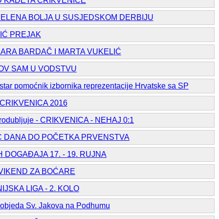
 KADETA CRIKVENICE
JELENA BOLJA U SUSJEDSKOM DERBIJU
IĆ PREJAK
ARA BARDAČ I MARTA VUKELIĆ
KOV SAM U VODSTVU
tar pomoćnik izbornika reprezentacije Hrvatske sa SP
CRIKVENICA 2016
produbljuje - CRIKVENICA - NEHAJ 0:1
C DANA DO POČETKA PRVENSTVA
 DOGAĐAJA 17. - 19. RUJNA
 VIKEND ZA BOĆARE
IJSKA LIGA - 2. KOLO
pobjeda Sv. Jakova na Podhumu