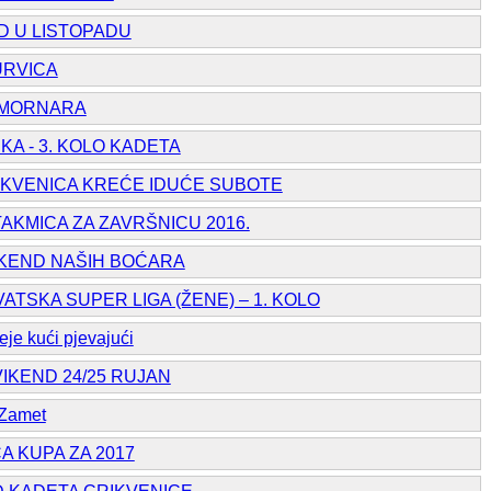
D U LISTOPADU
URVICA
P MORNARA
KA - 3. KOLO KADETA
IKVENICA KREĆE IDUĆE SUBOTE
AKMICA ZA ZAVRŠNICU 2016.
IKEND NAŠIH BOĆARA
VATSKA SUPER LIGA (ŽENE) – 1. KOLO
e kući pjevajući
IKEND 24/25 RUJAN
 Zamet
A KUPA ZA 2017