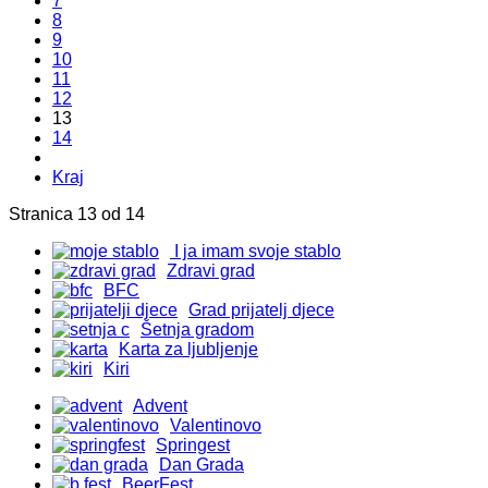
7
8
9
10
11
12
13
14
Kraj
Stranica 13 od 14
I ja imam svoje stablo
Zdravi grad
BFC
Grad prijatelj djece
Šetnja gradom
Karta za ljubljenje
Kiri
Advent
Valentinovo
Springest
Dan Grada
BeerFest