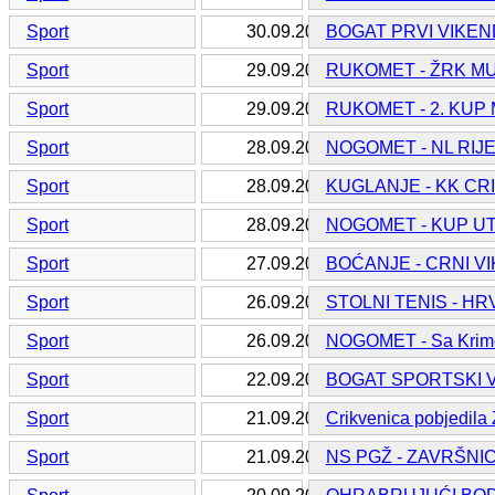
Sport
30.09.2016.
BOGAT PRVI VIKEN
Sport
29.09.2016.
RUKOMET - ŽRK M
Sport
29.09.2016.
RUKOMET - 2. KU
Sport
28.09.2016.
NOGOMET - NL RIJE
Sport
28.09.2016.
KUGLANJE - KK CR
Sport
28.09.2016.
NOGOMET - KUP UT
Sport
27.09.2016.
BOĆANJE - CRNI V
Sport
26.09.2016.
STOLNI TENIS - HR
Sport
26.09.2016.
NOGOMET - Sa Krimej
Sport
22.09.2016.
BOGAT SPORTSKI V
Sport
21.09.2016.
Crikvenica pobjedila
Sport
21.09.2016.
NS PGŽ - ZAVRŠNIC