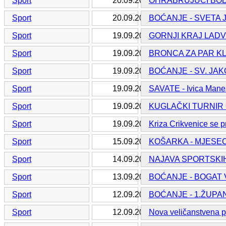
Sport
20.09.2016.
OHRABRUJUĆI BOD
Sport
20.09.2016.
BOĆANJE - SVETA 
Sport
19.09.2016.
GORNJI KRAJ LADV
Sport
19.09.2016.
BRONCA ZA PAR KL
Sport
19.09.2016.
BOĆANJE - SV. JA
Sport
19.09.2016.
SAVATE - Ivica Manes
Sport
19.09.2016.
KUGLAČKI TURNIR 
Sport
19.09.2016.
Kriza Crikvenice se 
Sport
15.09.2016.
KOŠARKA - MJESE
Sport
14.09.2016.
NAJAVA SPORTSKIH
Sport
13.09.2016.
BOĆANJE - BOGAT
Sport
12.09.2016.
BOĆANJE - 1.ŽUPAN
Sport
12.09.2016.
Nova veličanstvena 