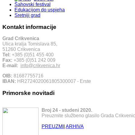
Šahovski festival
Edukacijom do uspjeha
Sretniji grad
Kontakt informacije
Grad Crikvenica
Ulica kralja Tomislava 85,
51260 Crikvenica
Tel:
+385 (0)51 455 400
Fax:
+385 (0)51 242 009
E-mail:
info@crikvenica.hr
OIB:
81687755716
IBAN:
HR2724020061805300007 - Erste
Primorske novitadi
Broj 24 - studeni 2020.
Preuzmite službeno glasilo Grada Crikvenic
PREUZMI
|
ARHIVA