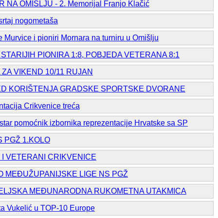
A OMIŠLJU - 2. Memorijal Franjo Klačić
rtaj nogometaša
urvice i pioniri Mornara na turniru u Omišlju
TARIJIH PIONIRA 1:8, POBJEDA VETERANA 8:1
ZA VIKEND 10/11 RUJAN
D KORIŠTENJA GRADSKE SPORTSKE DVORANE
acija Crikvenice treća
tar pomoćnik izbornika reprezentacije Hrvatske sa SP
S PGŽ 1.KOLO
I VETERANI CRIKVENICE
O MEĐUŽUPANIJSKE LIGE NS PGŽ
TELJSKA MEĐUNARODNA RUKOMETNA UTAKMICA
a Vukelić u TOP-10 Europe