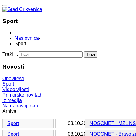
Sport
Naslovnica
-
Sport
Traži ...
Traži
Novosti
Obavijesti
Sport
Video vijesti
Primorske novitadi
Iz medija
Na današnji dan
Arhiva
Sport
03.10.2016.
NOGOMET - MŽL NS 
Sport
03.10.2016.
NOGOMET - Bravo za