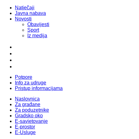
Natječaji
Javna nabava
Novosti
Obavijesti
Sport
Iz medija
Potpore
Info za udruge
Pristup informacijama
Naslovnica
Za građane
Za poduzetnike
Gradsko oko
E-savjetovanje
E-prostor
E-Usluge