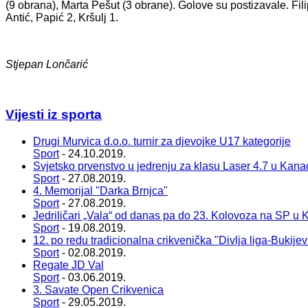
(9 obrana), Marta Pešut (3 obrane). Golove su postizavale. Fil
Antić, Papić 2, Kršulj 1.
Stjepan Lončarić
Vijesti iz sporta
Drugi Murvica d.o.o. turnir za djevojke U17 kategorije
Sport
- 24.10.2019.
Svjetsko prvenstvo u jedrenju za klasu Laser 4.7 u Kana
Sport
- 27.08.2019.
4. Memorijal "Darka Brnjca"
Sport
- 27.08.2019.
Jedriličari „Vala“ od danas pa do 23. Kolovoza na SP u 
Sport
- 19.08.2019.
12. po redu tradicionalna crikvenička "Divlja liga-Bukije
Sport
- 02.08.2019.
Regate JD Val
Sport
- 03.06.2019.
3. Savate Open Crikvenica
Sport
- 29.05.2019.