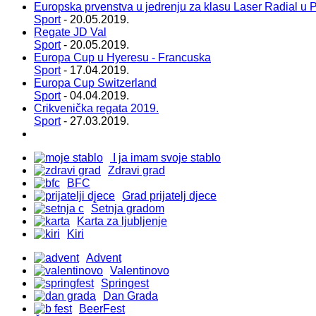
Europska prvenstva u jedrenju za klasu Laser Radial u P
Sport
- 20.05.2019.
Regate JD Val
Sport
- 20.05.2019.
Europa Cup u Hyeresu - Francuska
Sport
- 17.04.2019.
Europa Cup Switzerland
Sport
- 04.04.2019.
Crikvenička regata 2019.
Sport
- 27.03.2019.
I ja imam svoje stablo
Zdravi grad
BFC
Grad prijatelj djece
Šetnja gradom
Karta za ljubljenje
Kiri
Advent
Valentinovo
Springest
Dan Grada
BeerFest