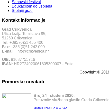
Šahovski festival
Edukacijom do uspjeha
Sretniji grad
Kontakt informacije
Grad Crikvenica
Ulica kralja Tomislava 85,
51260 Crikvenica
Tel:
+385 (0)51 455 400
Fax:
+385 (0)51 242 009
E-mail:
info@crikvenica.hr
OIB:
81687755716
IBAN:
HR2724020061805300007 - Erste
Copyright © 2016
Primorske novitadi
Broj 24 - studeni 2020.
Preuzmite službeno glasilo Grada Crikvenic
PREUZMI
|
ARHIVA