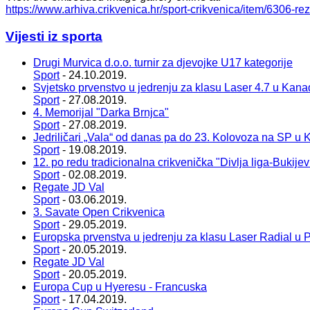
https://www.arhiva.crikvenica.hr/sport-crikvenica/item/6306-re
Vijesti iz sporta
Drugi Murvica d.o.o. turnir za djevojke U17 kategorije
Sport
- 24.10.2019.
Svjetsko prvenstvo u jedrenju za klasu Laser 4.7 u Kana
Sport
- 27.08.2019.
4. Memorijal "Darka Brnjca"
Sport
- 27.08.2019.
Jedriličari „Vala“ od danas pa do 23. Kolovoza na SP u 
Sport
- 19.08.2019.
12. po redu tradicionalna crikvenička "Divlja liga-Bukije
Sport
- 02.08.2019.
Regate JD Val
Sport
- 03.06.2019.
3. Savate Open Crikvenica
Sport
- 29.05.2019.
Europska prvenstva u jedrenju za klasu Laser Radial u P
Sport
- 20.05.2019.
Regate JD Val
Sport
- 20.05.2019.
Europa Cup u Hyeresu - Francuska
Sport
- 17.04.2019.