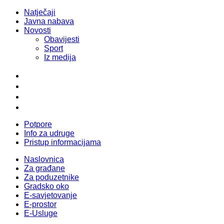
Natječaji
Javna nabava
Novosti
Obavijesti
Sport
Iz medija
Potpore
Info za udruge
Pristup informacijama
Naslovnica
Za građane
Za poduzetnike
Gradsko oko
E-savjetovanje
E-prostor
E-Usluge