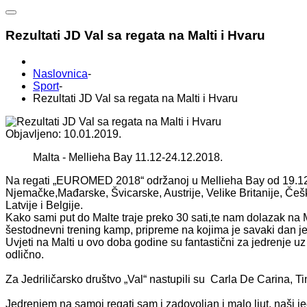
Rezultati JD Val sa regata na Malti i Hvaru
Naslovnica
-
Sport
-
Rezultati JD Val sa regata na Malti i Hvaru
Objavljeno: 10.01.2019.
Malta - Mellieha Bay 11.12-24.12.2018.
Na regati „EUROMED 2018“ održanoj u Mellieha Bay od 19.12.-22
Njemačke,Mađarske, Švicarske, Austrije, Velike Britanije, Češ
Latvije i Belgije.
Kako sami put do Malte traje preko 30 sati,te nam dolazak na M
šestodnevni trening kamp, pripreme na kojima je savaki dan je
Uvjeti na Malti u ovo doba godine su fantastični za jedrenje u
odlično.
Za Jedriličarsko društvo „Val“ nastupili su Carla De Carina, T
Jedrenjem na samoj regati sam i zadovoljan i malo ljut, naši je