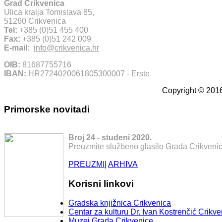
Grad Crikvenica
Ulica kralja Tomislava 85,
51260 Crikvenica
Tel:
+385 (0)51 455 400
Fax:
+385 (0)51 242 009
E-mail:
info@crikvenica.hr
OIB:
81687755716
IBAN:
HR2724020061805300007 - Erste
Copyright © 2016
Primorske novitadi
Broj 24 - studeni 2020.
Preuzmite službeno glasilo Grada Crikvenic
PREUZMI
|
ARHIVA
Korisni linkovi
Gradska knjižnica Crikvenica
Centar za kulturu Dr. Ivan Kostrenčić Crikve
Muzej Grada Crikvenice