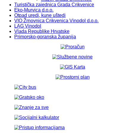
Turistička zajednica Grada Crikvenice
Eko-Murvica d.o.o.
Otpad uredi, kune uštedi
VIO Žrnovnica Crikvenica Vinodol d.o.o.
LAG Vinodol
Vlada Republike Hrvatske
Primorsko-goranska županija