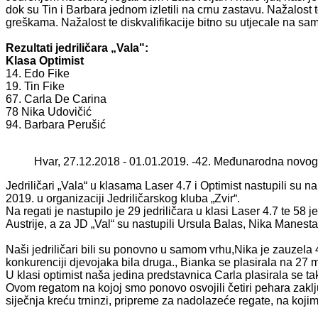
dok su Tin i Barbara jednom izletili na crnu zastavu. Nažalos
greškama. Nažalost te diskvalifikacije bitno su utjecale na sam
Rezultati jedriličara „Vala":
Klasa Optimist
14. Edo Fike
19. Tin Fike
67. Carla De Carina
78 Nika Udovičić
94. Barbara Perušić
Hvar, 27.12.2018 - 01.01.2019. -42. Međunarodna novog
Jedriličari „Vala“ u klasama Laser 4.7 i Optimist nastupili su 
2019. u organizaciji Jedriličarskog kluba „Zvir“.
Na regati je nastupilo je 29 jedriličara u klasi Laser 4.7 te 58 j
Austrije, a za JD „Val“ su nastupili Ursula Balas, Nika Manest
Naši jedriličari bili su ponovno u samom vrhu,Nika je zauzela 4
konkurenciji djevojaka bila druga., Bianka se plasirala na 27 m
U klasi optimist naša jedina predstavnica Carla plasirala se ta
Ovom regatom na kojoj smo ponovo osvojili četiri pehara zaklju
siječnja kreću trninzi, pripreme za nadolazeće regate, na koj