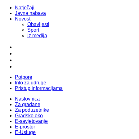
Natječaji
Javna nabava
Novosti
Obavijesti
Sport
Iz medija
Potpore
Info za udruge
Pristup informacijama
Naslovnica
Za građane
Za poduzetnike
Gradsko oko
E-savjetovanje
E-prostor
E-Usluge