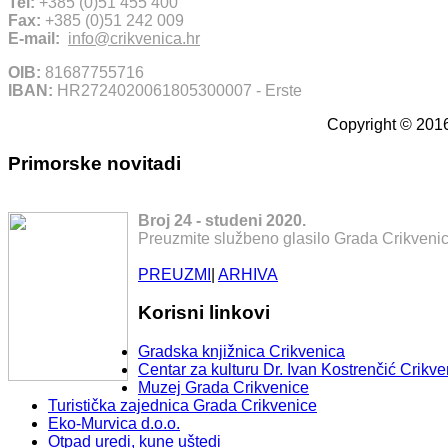
Tel:
+385 (0)51 455 400
Fax:
+385 (0)51 242 009
E-mail:
info@crikvenica.hr
OIB:
81687755716
IBAN:
HR2724020061805300007 - Erste
Copyright © 2016
Primorske novitadi
Broj 24 - studeni 2020.
Preuzmite službeno glasilo Grada Crikvenic
PREUZMI
|
ARHIVA
Korisni linkovi
Gradska knjižnica Crikvenica
Centar za kulturu Dr. Ivan Kostrenčić Crikve
Muzej Grada Crikvenice
Turistička zajednica Grada Crikvenice
Eko-Murvica d.o.o.
Otpad uredi, kune uštedi