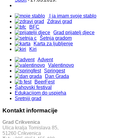
I ja imam svoje stablo
Zdravi grad
BFC
Grad prijatelj djece
Šetnja gradom
Karta za ljubljenje
Kiri
Advent
Valentinovo
Springest
Dan Grada
BeerFest
Šahovski festival
Edukacijom do uspjeha
Sretniji grad
Kontakt informacije
Grad Crikvenica
Ulica kralja Tomislava 85,
51260 Crikvenica