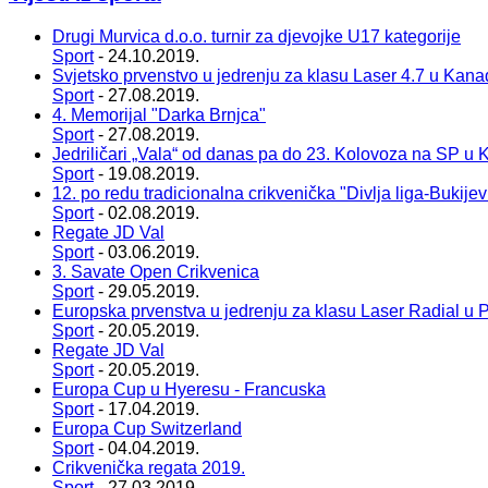
Drugi Murvica d.o.o. turnir za djevojke U17 kategorije
Sport
- 24.10.2019.
Svjetsko prvenstvo u jedrenju za klasu Laser 4.7 u Kana
Sport
- 27.08.2019.
4. Memorijal "Darka Brnjca"
Sport
- 27.08.2019.
Jedriličari „Vala“ od danas pa do 23. Kolovoza na SP u 
Sport
- 19.08.2019.
12. po redu tradicionalna crikvenička "Divlja liga-Bukije
Sport
- 02.08.2019.
Regate JD Val
Sport
- 03.06.2019.
3. Savate Open Crikvenica
Sport
- 29.05.2019.
Europska prvenstva u jedrenju za klasu Laser Radial u P
Sport
- 20.05.2019.
Regate JD Val
Sport
- 20.05.2019.
Europa Cup u Hyeresu - Francuska
Sport
- 17.04.2019.
Europa Cup Switzerland
Sport
- 04.04.2019.
Crikvenička regata 2019.
Sport
- 27.03.2019.