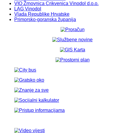
VIO Žrnovnica Crikvenica Vinodol d.o.o.
LAG Vinodol
Vlada Republike Hrvatske
Primorsko-goranska županija