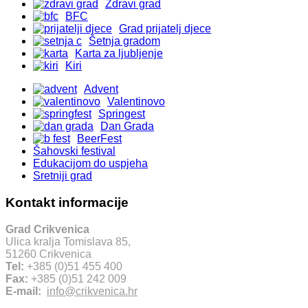
Zdravi grad
BFC
Grad prijatelj djece
Šetnja gradom
Karta za ljubljenje
Kiri
Advent
Valentinovo
Springest
Dan Grada
BeerFest
Šahovski festival
Edukacijom do uspjeha
Sretniji grad
Kontakt informacije
Grad Crikvenica
Ulica kralja Tomislava 85,
51260 Crikvenica
Tel:
+385 (0)51 455 400
Fax:
+385 (0)51 242 009
E-mail:
info@crikvenica.hr