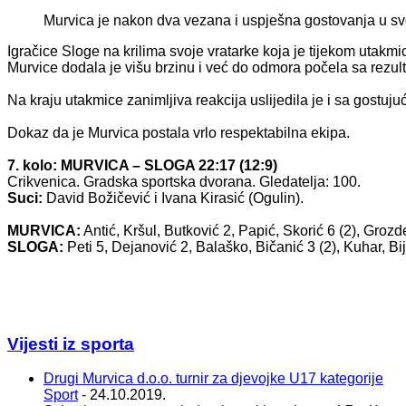
Murvica je nakon dva vezana i uspješna gostovanja u sv
Igračice Sloge na krilima svoje vratarke koja je tijekom utakm
Murvice dodala je višu brzinu i već do odmora počela sa rezul
Na kraju utakmice zanimljiva reakcija uslijedila je i sa gostuju
Dokaz da je Murvica postala vrlo respektabilna ekipa.
7. kolo: MURVICA – SLOGA 22:17 (12:9)
Crikvenica. Gradska sportska dvorana. Gledatelja: 100.
Suci:
David Božičević i Ivana Kirasić (Ogulin).
MURVICA:
Antić, Kršul, Butković 2, Papić, Skorić 6 (2), Grozd
SLOGA:
Peti 5, Dejanović 2, Balaško, Bičanić 3 (2), Kuhar, Bij
Vijesti iz sporta
Drugi Murvica d.o.o. turnir za djevojke U17 kategorije
Sport
- 24.10.2019.