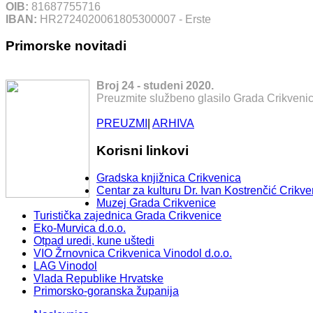
OIB:
81687755716
IBAN:
HR2724020061805300007 - Erste
Primorske novitadi
Broj 24 - studeni 2020.
Preuzmite službeno glasilo Grada Crikvenic
PREUZMI
|
ARHIVA
Korisni linkovi
Gradska knjižnica Crikvenica
Centar za kulturu Dr. Ivan Kostrenčić Crikve
Muzej Grada Crikvenice
Turistička zajednica Grada Crikvenice
Eko-Murvica d.o.o.
Otpad uredi, kune uštedi
VIO Žrnovnica Crikvenica Vinodol d.o.o.
LAG Vinodol
Vlada Republike Hrvatske
Primorsko-goranska županija