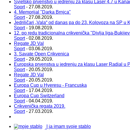
Svjetsko prvenstvo u jedrenju za klasu Laser 4.7 u Kana
Sport
- 27.08.2019.
4. Memorijal "Darka Brnjca"
Sport
- 27.08.2019.
Jedriličari „Vala“ od danas pa do 23. Kolovoza na SP u 
Sport
- 19.08.2019.
12. po redu tradicionalna crikvenička "Divlja liga-Bukije
Sport
- 02.08.2019.
Regate JD Val
Sport
- 03.06.2019.
3. Savate Open Crikvenica
Sport
- 29.05.2019.
Europska prvenstva u jedrenju za klasu Laser Radial u P
Sport
- 20.05.2019.
Regate JD Val
Sport
- 20.05.2019.
Europa Cup u Hyeresu - Francuska
Sport
- 17.04.2019.
Europa Cup Switzerland
Sport
- 04.04.2019.
Crikvenička regata 2019.
Sport
- 27.03.2019.
I ja imam svoje stablo