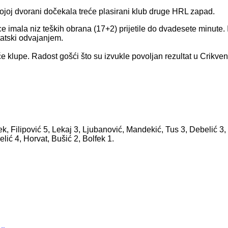
ojoj dvorani dočekala treće plasirani klub druge HRL zapad.
ice imala niz teških obrana (17+2) prijetile do dvadesete minute
tatski odvajanjem.
će klupe. Radost gošći što su izvukle povoljan rezultat u Crikveni
ek, Filipović 5, Lekaj 3, Ljubanović, Mandekić, Tus 3, Debelić 3,
elić 4, Horvat, Bušić 2, Bolfek 1.