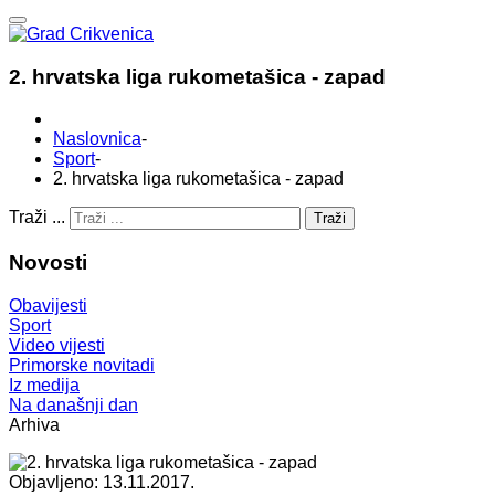
2. hrvatska liga rukometašica - zapad
Naslovnica
-
Sport
-
2. hrvatska liga rukometašica - zapad
Traži ...
Traži
Novosti
Obavijesti
Sport
Video vijesti
Primorske novitadi
Iz medija
Na današnji dan
Arhiva
Objavljeno: 13.11.2017.