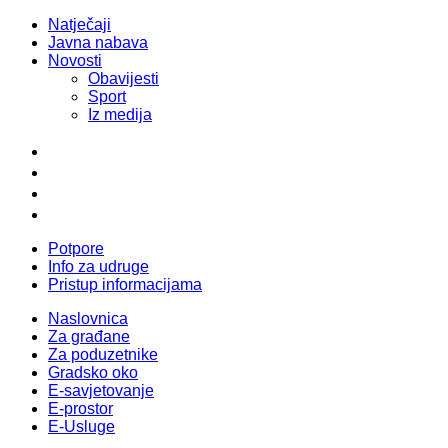
Natječaji
Javna nabava
Novosti
Obavijesti
Sport
Iz medija
Potpore
Info za udruge
Pristup informacijama
Naslovnica
Za građane
Za poduzetnike
Gradsko oko
E-savjetovanje
E-prostor
E-Usluge