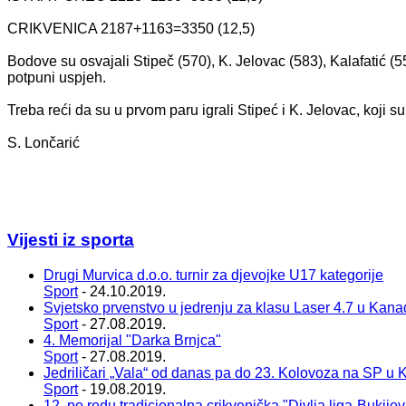
CRIKVENICA 2187+1163=3350 (12,5)
Bodove su osvajali Stipeč (570), K. Jelovac (583), Kalafatić (5
potpuni uspjeh.
Treba reći da su u prvom paru igrali Stipeć i K. Jelovac, koji s
S. Lončarić
Vijesti iz sporta
Drugi Murvica d.o.o. turnir za djevojke U17 kategorije
Sport
- 24.10.2019.
Svjetsko prvenstvo u jedrenju za klasu Laser 4.7 u Kana
Sport
- 27.08.2019.
4. Memorijal "Darka Brnjca"
Sport
- 27.08.2019.
Jedriličari „Vala“ od danas pa do 23. Kolovoza na SP u 
Sport
- 19.08.2019.
12. po redu tradicionalna crikvenička "Divlja liga-Bukije