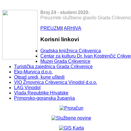
Broj 24 - studeni 2020.
Preuzmite službeno glasilo Grada Crikvenic
PREUZMI
|
ARHIVA
Korisni linkovi
Gradska knjižnica Crikvenica
Centar za kulturu Dr. Ivan Kostrenčić Crikve
Muzej Grada Crikvenice
Turistička zajednica Grada Crikvenice
Eko-Murvica d.o.o.
Otpad uredi, kune uštedi
VIO Žrnovnica Crikvenica Vinodol d.o.o.
LAG Vinodol
Vlada Republike Hrvatske
Primorsko-goranska županija