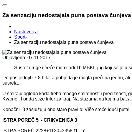
Za senzaciju nedostajala puna postava čunjeva
Naslovnica
-
Sport
-
Za senzaciju nedostajala puna postava čunjeva
Objavljeno: 07.11.2017.
Susret druge i treće momčadi 1b MBKL-jug koji se je u su
Do posljednjih 7-8 hitaca pobjeda je mogla preći na jednu, ali i
susreta.
U smiraju ogleda kada treba mnogo smirenosti i preciznosti, g
Kvarner. I onda stiže triler za kraj. Na stazama na kojima baca
Konačni -8 zaslužuju ono staro pravilo: Više sreće idući puta!
ISTRA POREČ 5 - CRIKVENICA 3
ISTRA POREČ 2228+1130=3358 (11,5)