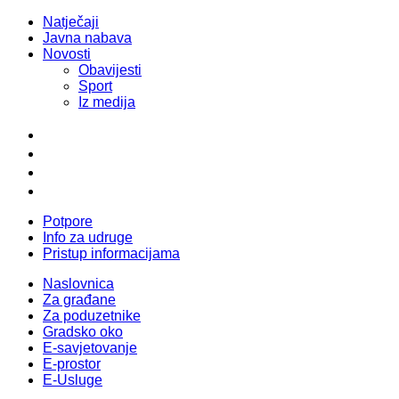
Natječaji
Javna nabava
Novosti
Obavijesti
Sport
Iz medija
Potpore
Info za udruge
Pristup informacijama
Naslovnica
Za građane
Za poduzetnike
Gradsko oko
E-savjetovanje
E-prostor
E-Usluge