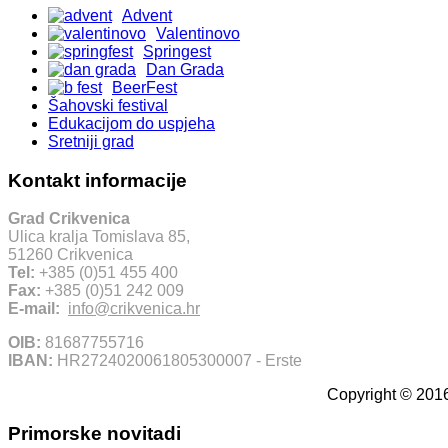
Advent
Valentinovo
Springest
Dan Grada
BeerFest
Šahovski festival
Edukacijom do uspjeha
Sretniji grad
Kontakt informacije
Grad Crikvenica
Ulica kralja Tomislava 85,
51260 Crikvenica
Tel:
+385 (0)51 455 400
Fax:
+385 (0)51 242 009
E-mail:
info@crikvenica.hr
OIB:
81687755716
IBAN:
HR2724020061805300007 - Erste
Copyright © 2016
Primorske novitadi