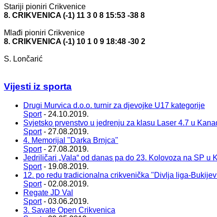
Stariji pioniri Crikvenice
8. CRIKVENICA (-1) 11 3 0 8 15:53 -38 8
Mlađi pioniri Crikvenice
8. CRIKVENICA (-1) 10 1 0 9 18:48 -30 2
S. Lončarić
Vijesti iz sporta
Drugi Murvica d.o.o. turnir za djevojke U17 kategorije
Sport
- 24.10.2019.
Svjetsko prvenstvo u jedrenju za klasu Laser 4.7 u Kana
Sport
- 27.08.2019.
4. Memorijal "Darka Brnjca"
Sport
- 27.08.2019.
Jedriličari „Vala“ od danas pa do 23. Kolovoza na SP u 
Sport
- 19.08.2019.
12. po redu tradicionalna crikvenička "Divlja liga-Bukije
Sport
- 02.08.2019.
Regate JD Val
Sport
- 03.06.2019.
3. Savate Open Crikvenica