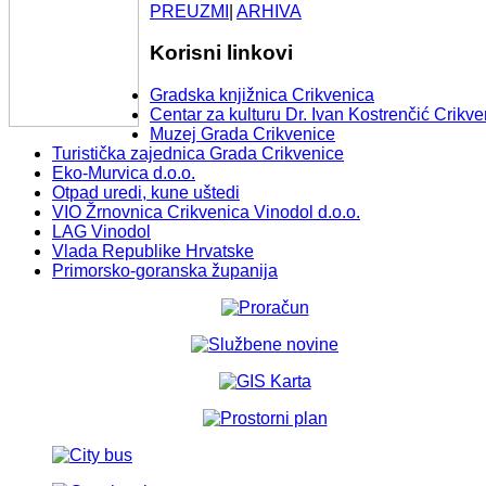
PREUZMI
|
ARHIVA
Korisni linkovi
Gradska knjižnica Crikvenica
Centar za kulturu Dr. Ivan Kostrenčić Crikve
Muzej Grada Crikvenice
Turistička zajednica Grada Crikvenice
Eko-Murvica d.o.o.
Otpad uredi, kune uštedi
VIO Žrnovnica Crikvenica Vinodol d.o.o.
LAG Vinodol
Vlada Republike Hrvatske
Primorsko-goranska županija