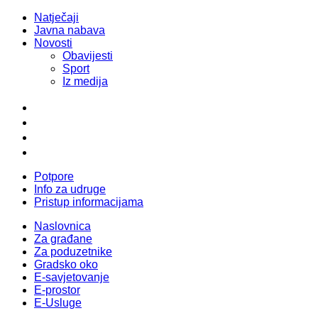
Natječaji
Javna nabava
Novosti
Obavijesti
Sport
Iz medija
Potpore
Info za udruge
Pristup informacijama
Naslovnica
Za građane
Za poduzetnike
Gradsko oko
E-savjetovanje
E-prostor
E-Usluge