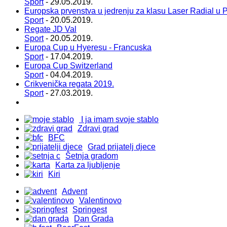
Sport
- 29.05.2019.
Europska prvenstva u jedrenju za klasu Laser Radial u P
Sport
- 20.05.2019.
Regate JD Val
Sport
- 20.05.2019.
Europa Cup u Hyeresu - Francuska
Sport
- 17.04.2019.
Europa Cup Switzerland
Sport
- 04.04.2019.
Crikvenička regata 2019.
Sport
- 27.03.2019.
I ja imam svoje stablo
Zdravi grad
BFC
Grad prijatelj djece
Šetnja gradom
Karta za ljubljenje
Kiri
Advent
Valentinovo
Springest
Dan Grada