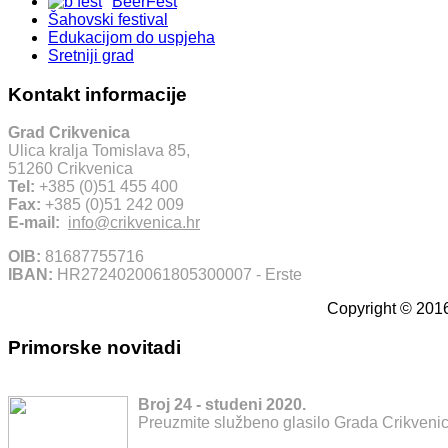
BeerFest
Šahovski festival
Edukacijom do uspjeha
Sretniji grad
Kontakt informacije
Grad Crikvenica
Ulica kralja Tomislava 85,
51260 Crikvenica
Tel:
+385 (0)51 455 400
Fax:
+385 (0)51 242 009
E-mail:
info@crikvenica.hr
OIB:
81687755716
IBAN:
HR2724020061805300007 - Erste
Copyright © 2016
Primorske novitadi
Broj 24 - studeni 2020.
Preuzmite službeno glasilo Grada Crikvenic