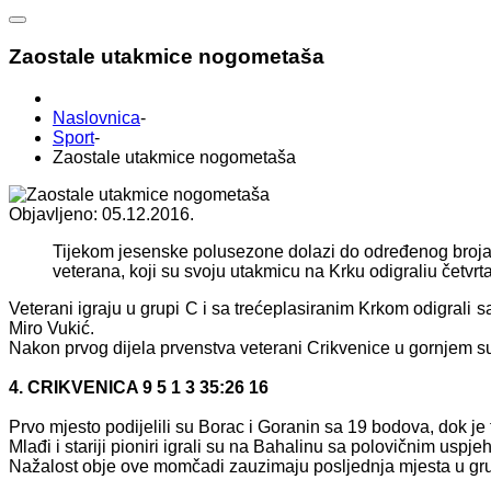
Zaostale utakmice nogometaša
Naslovnica
-
Sport
-
Zaostale utakmice nogometaša
Objavljeno: 05.12.2016.
Tijekom jesenske polusezone dolazi do određenog broja o
veterana, koji su svoju utakmicu na Krku odigraliu četvr
Veterani igraju u grupi C i sa trećeplasiranim Krkom odigrali s
Miro Vukić.
Nakon prvog dijela prvenstva veterani Crikvenice u gornjem su 
4. CRIKVENICA 9 5 1 3 35:26 16
Prvo mjesto podijelili su Borac i Goranin sa 19 bodova, dok je 
Mlađi i stariji pioniri igrali su na Bahalinu sa polovičnim uspje
Nažalost obje ove momčadi zauzimaju posljednja mjesta u g