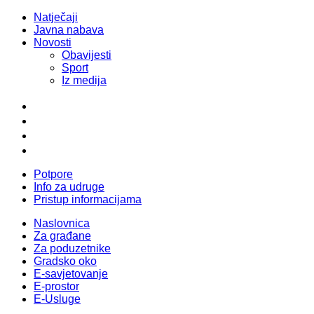
Natječaji
Javna nabava
Novosti
Obavijesti
Sport
Iz medija
Potpore
Info za udruge
Pristup informacijama
Naslovnica
Za građane
Za poduzetnike
Gradsko oko
E-savjetovanje
E-prostor
E-Usluge