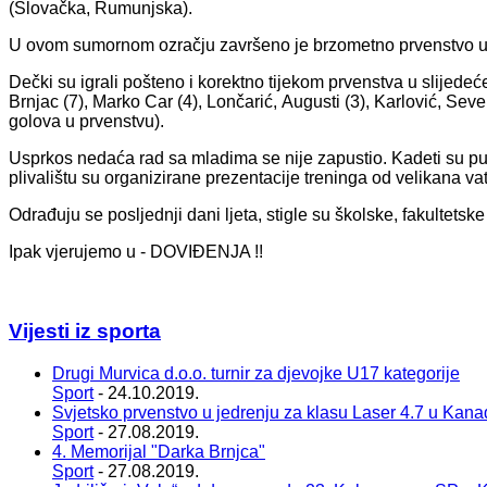
(Slovačka, Rumunjska).
U ovom sumornom ozračju završeno je brzometno prvenstvo u ko
Dečki su igrali pošteno i korektno tijekom prvenstva u slijedeće
Brnjac (7), Marko Car (4), Lončarić, Augusti (3), Karlović, Seve
golova u prvenstvu).
Usprkos nedaća rad sa mladima se nije zapustio. Kadeti su put
plivalištu su organizirane prezentacije treninga od velikana 
Odrađuju se posljednji dani ljeta, stigle su školske, fakultetsk
Ipak vjerujemo u - DOVIĐENJA !!
Vijesti iz sporta
Drugi Murvica d.o.o. turnir za djevojke U17 kategorije
Sport
- 24.10.2019.
Svjetsko prvenstvo u jedrenju za klasu Laser 4.7 u Kana
Sport
- 27.08.2019.
4. Memorijal "Darka Brnjca"
Sport
- 27.08.2019.