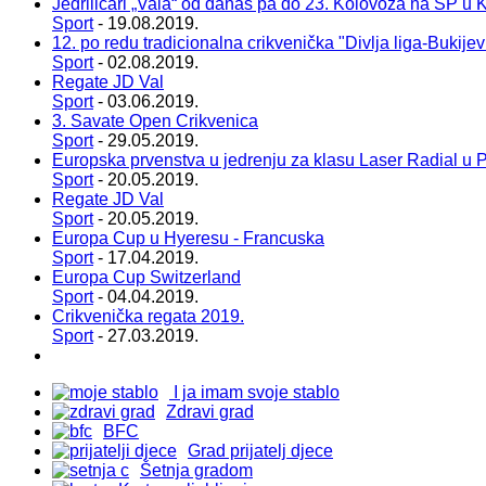
Jedriličari „Vala“ od danas pa do 23. Kolovoza na SP u 
Sport
- 19.08.2019.
12. po redu tradicionalna crikvenička "Divlja liga-Bukije
Sport
- 02.08.2019.
Regate JD Val
Sport
- 03.06.2019.
3. Savate Open Crikvenica
Sport
- 29.05.2019.
Europska prvenstva u jedrenju za klasu Laser Radial u P
Sport
- 20.05.2019.
Regate JD Val
Sport
- 20.05.2019.
Europa Cup u Hyeresu - Francuska
Sport
- 17.04.2019.
Europa Cup Switzerland
Sport
- 04.04.2019.
Crikvenička regata 2019.
Sport
- 27.03.2019.
I ja imam svoje stablo
Zdravi grad
BFC
Grad prijatelj djece
Šetnja gradom