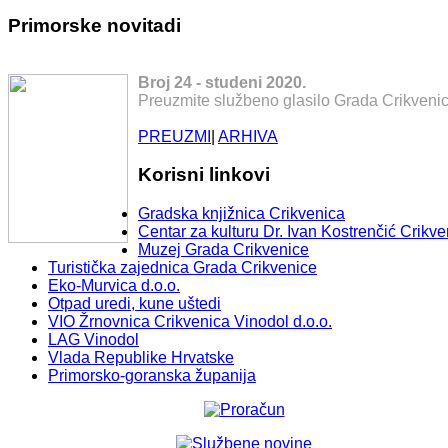
Primorske novitadi
Broj 24 - studeni 2020.
Preuzmite službeno glasilo Grada Crikvenic
PREUZMI
|
ARHIVA
Korisni linkovi
Gradska knjižnica Crikvenica
Centar za kulturu Dr. Ivan Kostrenčić Crikve
Muzej Grada Crikvenice
Turistička zajednica Grada Crikvenice
Eko-Murvica d.o.o.
Otpad uredi, kune uštedi
VIO Žrnovnica Crikvenica Vinodol d.o.o.
LAG Vinodol
Vlada Republike Hrvatske
Primorsko-goranska županija