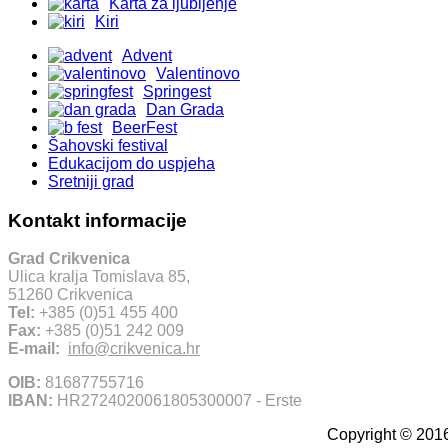
Karta za ljubljenje
Kiri
Advent
Valentinovo
Springest
Dan Grada
BeerFest
Šahovski festival
Edukacijom do uspjeha
Sretniji grad
Kontakt informacije
Grad Crikvenica
Ulica kralja Tomislava 85,
51260 Crikvenica
Tel:
+385 (0)51 455 400
Fax:
+385 (0)51 242 009
E-mail:
info@crikvenica.hr
OIB:
81687755716
IBAN:
HR2724020061805300007 - Erste
Copyright © 2016