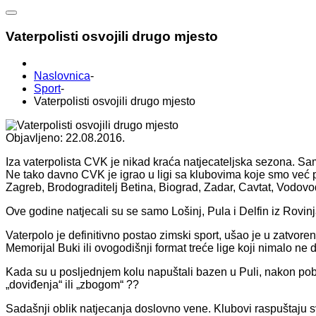
Vaterpolisti osvojili drugo mjesto
Naslovnica
-
Sport
-
Vaterpolisti osvojili drugo mjesto
Objavljeno: 22.08.2016.
Iza vaterpolista CVK je nikad kraća natjecateljska sezona. S
Ne tako davno CVK je igrao u ligi sa klubovima koje smo već 
Zagreb, Brodograditelj Betina, Biograd, Zadar, Cavtat, Vodovod
Ove godine natjecali su se samo Lošinj, Pula i Delfin iz Rovinj
Vaterpolo je definitivno postao zimski sport, ušao je u zatvore
Memorijal Buki ili ovogodišnji format treće lige koji nimalo ne 
Kada su u posljednjem kolu napuštali bazen u Puli, nakon pobjede
„doviđenja“ ili „zbogom“ ??
Sadašnji oblik natjecanja doslovno vene. Klubovi raspuštaju sv