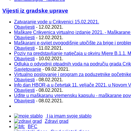
Vijesti iz gradske uprave
Zatvaranje vode u Crikvenici 15.02.2021.
Obavijesti
- 12.02.2021.
Maškare Crikvenica virtualno izdanje 2021. - Maškarane
Obavijesti
- 12.02.2021.
Maškarani e-svijet ovogodišnje utočište za brige i probl
Obavijesti
- 11.02.2021.
Poziv na predstavljanje natječaja u okviru Mjere B.1.1. Ma
Obavijesti
- 10.02.2021.
Odluka o odvodnji otpadnih voda na području grada Cri
Savjetovanje
- 09.02.2021.
Virtualno poslovanje i program za poduzetnike početnik
Obavijesti
- 08.02.2021.
Info dan HBOR-a u četvrtak 11. veljače 2021. u Novom 
Obavijesti
- 08.02.2021.
Uđite u maškaranu vremensku kapsulu - maškarane pov
Obavijesti
- 08.02.2021.
I ja imam svoje stablo
Zdravi grad
BFC