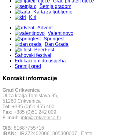
Grad prijatelj djece
Šetnja gradom
Karta za ljubljenje
Kiri
Advent
Valentinovo
Springest
Dan Grada
BeerFest
Šahovski festival
Edukacijom do uspjeha
Sretniji grad
Kontakt informacije
Grad Crikvenica
Ulica kralja Tomislava 85,
51260 Crikvenica
Tel:
+385 (0)51 455 400
Fax:
+385 (0)51 242 009
E-mail:
info@crikvenica.hr
OIB:
81687755716
IBAN:
HR2724020061805300007 - Erste