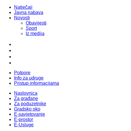
Natječaji
Javna nabava
Novosti
Obavijesti
Sport
Iz medija
Potpore
Info za udruge
Pristup informacijama
Naslovnica
Za građane
Za poduzetnike
Gradsko oko
E-savjetovanje
E-prostor
E-Usluge