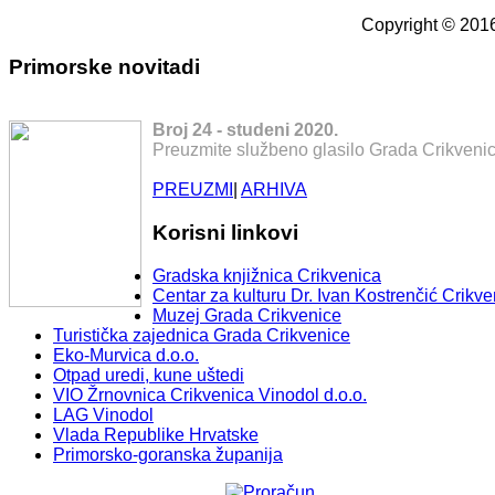
Copyright © 2016
Primorske novitadi
Broj 24 - studeni 2020.
Preuzmite službeno glasilo Grada Crikvenic
PREUZMI
|
ARHIVA
Korisni linkovi
Gradska knjižnica Crikvenica
Centar za kulturu Dr. Ivan Kostrenčić Crikve
Muzej Grada Crikvenice
Turistička zajednica Grada Crikvenice
Eko-Murvica d.o.o.
Otpad uredi, kune uštedi
VIO Žrnovnica Crikvenica Vinodol d.o.o.
LAG Vinodol
Vlada Republike Hrvatske
Primorsko-goranska županija