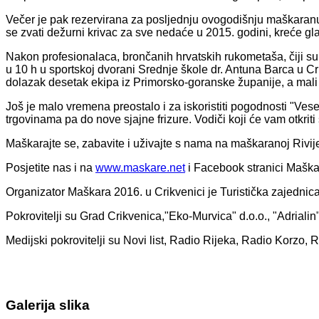
Večer je pak rezervirana za posljednju ovogodišnju maškaran
se zvati dežurni krivac za sve nedaće u 2015. godini, kreće gla
Nakon profesionalaca, brončanih hrvatskih rukometaša, čiji su 
u 10 h u sportskoj dvorani Srednje škole dr. Antuna Barca u Cr
dolazak desetak ekipa iz Primorsko-goranske županije, a mali 
Još je malo vremena preostalo i za iskoristiti pogodnosti "Ves
trgovinama pa do nove sjajne frizure. Vodiči koji će vam otkri
Maškarajte se, zabavite i uživajte s nama na maškaranoj Rivije
Posjetite nas i na
www.maskare.net
i Facebook stranici Maškar
Organizator Maškara 2016. u Crikvenici je Turistička zajednica
Pokrovitelji su Grad Crikvenica,"Eko-Murvica" d.o.o., "Adriali
Medijski pokrovitelji su Novi list, Radio Rijeka, Radio Korzo, 
Galerija slika