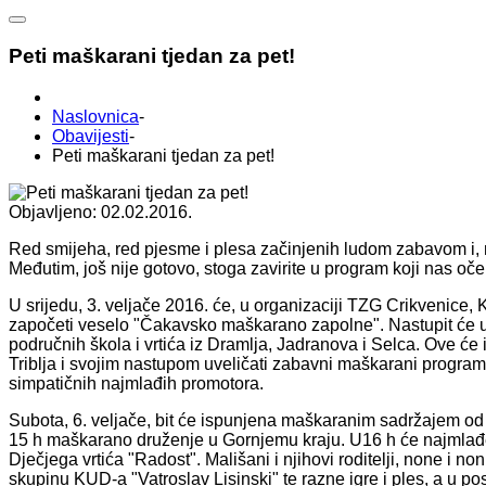
Peti maškarani tjedan za pet!
Naslovnica
-
Obavijesti
-
Peti maškarani tjedan za pet!
Objavljeno: 02.02.2016.
Red smijeha, red pjesme i plesa začinjenih ludom zabavom i, n
Međutim, još nije gotovo, stoga zavirite u program koji nas oče
U srijedu, 3. veljače 2016. će, u organizaciji TZG Crikvenice
započeti veselo "Čakavsko maškarano zapolne". Nastupit će uč
područnih škola i vrtića iz Dramlja, Jadranova i Selca. Ove će i
Triblja i svojim nastupom uveličati zabavni maškarani program.
simpatičnih najmlađih promotora.
Subota, 6. veljače, bit će ispunjena maškaranim sadržajem od ju
15 h maškarano druženje u Gornjemu kraju. U16 h će najmlađe 
Dječjega vrtića "Radost". Mališani i njihovi roditelji, none i n
skupinu KUD-a "Vatroslav Lisinski" te razne igre i ples, a u posjet