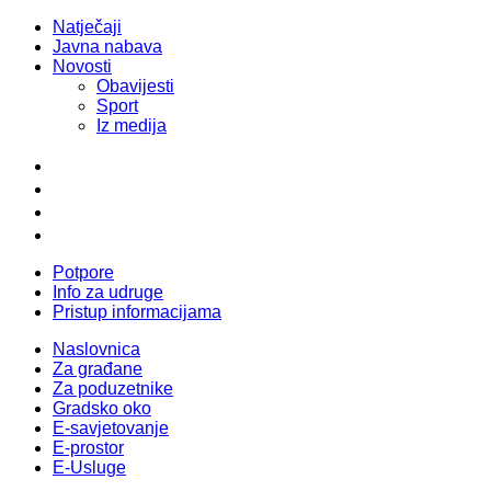
Natječaji
Javna nabava
Novosti
Obavijesti
Sport
Iz medija
Potpore
Info za udruge
Pristup informacijama
Naslovnica
Za građane
Za poduzetnike
Gradsko oko
E-savjetovanje
E-prostor
E-Usluge