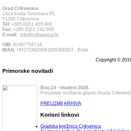
Grad Crikvenica
Ulica kralja Tomislava 85,
51260 Crikvenica
Tel:
+385 (0)51 455 400
Fax:
+385 (0)51 242 009
E-mail:
info@crikvenica.hr
OIB:
81687755716
IBAN:
HR2724020061805300007 - Erste
Copyright © 2016
Primorske novitadi
Broj 24 - studeni 2020.
Preuzmite službeno glasilo Grada Crikvenic
PREUZMI
|
ARHIVA
Korisni linkovi
Gradska knjižnica Crikvenica