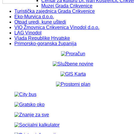
Centar za kulturu Dr. Ivan Kostrenčić Crikve
Muzej Grada Crikvenice
Turistička zajednica Grada Crikvenice
Eko-Murvica d.o.o.
Otpad uredi, kune uštedi
VIO Žrnovnica Crikvenica Vinodol d.o.o.
LAG Vinodol
Vlada Republike Hrvatske
Primorsko-goranska županija