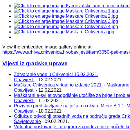
View the embedded image gallery online at:
https://www.arhiva.crikvenica.hr/obavijesti/item/3050-peti-m
Vijesti iz gradske uprave
Zatvaranje vode u Crikvenici 15.02.2021.
Obavijesti
- 12.02.2021.
Maškare Crikvenica virtualno izdanje 2021. - Maškarane
Obavijesti
- 12.02.2021.
Maškarani e-svijet ovogodišnje utočište za brige i probl
Obavijesti
- 11.02.2021.
Poziv na predstavljanje natječaja u okviru Mjere B.1.1. Ma
Obavijesti
- 10.02.2021.
Odluka o odvodnji otpadnih voda na području grada Cri
Savjetovanje
- 09.02.2021.
Virtualno poslovanje i program za poduzetnike početnik