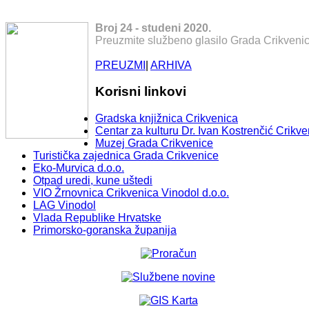
Broj 24 - studeni 2020.
Preuzmite službeno glasilo Grada Crikvenic
PREUZMI
|
ARHIVA
Korisni linkovi
Gradska knjižnica Crikvenica
Centar za kulturu Dr. Ivan Kostrenčić Crikve
Muzej Grada Crikvenice
Turistička zajednica Grada Crikvenice
Eko-Murvica d.o.o.
Otpad uredi, kune uštedi
VIO Žrnovnica Crikvenica Vinodol d.o.o.
LAG Vinodol
Vlada Republike Hrvatske
Primorsko-goranska županija