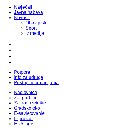
Natječaji
Javna nabava
Novosti
Obavijesti
Sport
Iz medija
Potpore
Info za udruge
Pristup informacijama
Naslovnica
Za građane
Za poduzetnike
Gradsko oko
E-savjetovanje
E-prostor
E-Usluge