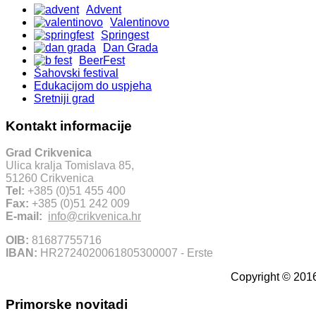
Advent
Valentinovo
Springest
Dan Grada
BeerFest
Šahovski festival
Edukacijom do uspjeha
Sretniji grad
Kontakt informacije
Grad Crikvenica
Ulica kralja Tomislava 85,
51260 Crikvenica
Tel:
+385 (0)51 455 400
Fax:
+385 (0)51 242 009
E-mail:
info@crikvenica.hr
OIB:
81687755716
IBAN:
HR2724020061805300007 - Erste
Copyright © 2016
Primorske novitadi