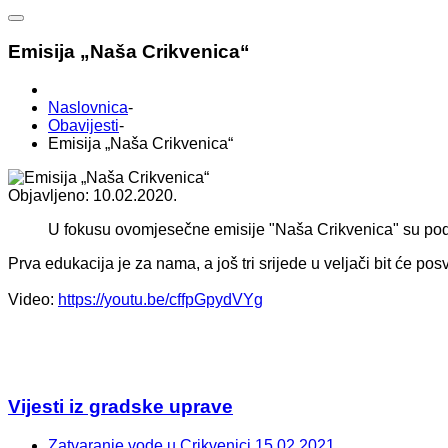
Emisija „Naša Crikvenica“
Naslovnica
-
Obavijesti
-
Emisija „Naša Crikvenica“
Objavljeno: 10.02.2020.
U fokusu ovomjesečne emisije "Naša Crikvenica" su pod
Prva edukacija je za nama, a još tri srijede u veljači bit će p
Video:
https://youtu.be/cffpGpydVYg
Vijesti iz gradske uprave
Zatvaranje vode u Crikvenici 15.02.2021.