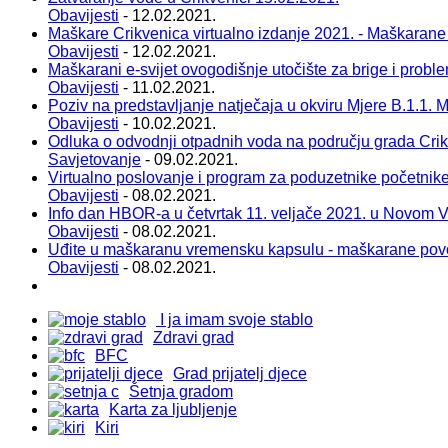
Obavijesti
- 12.02.2021.
Maškare Crikvenica virtualno izdanje 2021. - Maškarane
Obavijesti
- 12.02.2021.
Maškarani e-svijet ovogodišnje utočište za brige i probl
Obavijesti
- 11.02.2021.
Poziv na predstavljanje natječaja u okviru Mjere B.1.1. Ma
Obavijesti
- 10.02.2021.
Odluka o odvodnji otpadnih voda na području grada Cri
Savjetovanje
- 09.02.2021.
Virtualno poslovanje i program za poduzetnike početnik
Obavijesti
- 08.02.2021.
Info dan HBOR-a u četvrtak 11. veljače 2021. u Novom 
Obavijesti
- 08.02.2021.
Uđite u maškaranu vremensku kapsulu - maškarane pov
Obavijesti
- 08.02.2021.
I ja imam svoje stablo
Zdravi grad
BFC
Grad prijatelj djece
Šetnja gradom
Karta za ljubljenje
Kiri