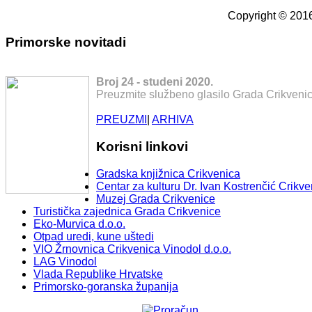
Copyright © 2016
Primorske novitadi
Broj 24 - studeni 2020.
Preuzmite službeno glasilo Grada Crikvenic
PREUZMI
|
ARHIVA
Korisni linkovi
Gradska knjižnica Crikvenica
Centar za kulturu Dr. Ivan Kostrenčić Crikve
Muzej Grada Crikvenice
Turistička zajednica Grada Crikvenice
Eko-Murvica d.o.o.
Otpad uredi, kune uštedi
VIO Žrnovnica Crikvenica Vinodol d.o.o.
LAG Vinodol
Vlada Republike Hrvatske
Primorsko-goranska županija