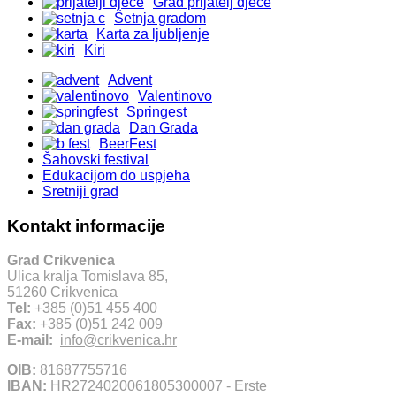
Grad prijatelj djece
Šetnja gradom
Karta za ljubljenje
Kiri
Advent
Valentinovo
Springest
Dan Grada
BeerFest
Šahovski festival
Edukacijom do uspjeha
Sretniji grad
Kontakt informacije
Grad Crikvenica
Ulica kralja Tomislava 85,
51260 Crikvenica
Tel:
+385 (0)51 455 400
Fax:
+385 (0)51 242 009
E-mail:
info@crikvenica.hr
OIB:
81687755716
IBAN:
HR2724020061805300007 - Erste