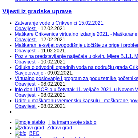
Vijesti iz gradske uprave
Zatvaranje vode u Crikvenici 15.02.2021.
Obavijesti
- 12.02.2021.
Maškare Crikvenica virtualno izdanje 2021. - Maškarane
Obavijesti
- 12.02.2021.
Maškarani e-svijet ovogodišnje utočište za brige i probl
Obavijesti
- 11.02.2021.
Poziv na predstavljanje natječaja u okviru Mjere B.1.1. Ma
Obavijesti
- 10.02.2021.
Odluka o odvodnji otpadnih voda na području grada Cri
Savjetovanje
- 09.02.2021.
Virtualno poslovanje i program za poduzetnike početnik
Obavijesti
- 08.02.2021.
Info dan HBOR-a u četvrtak 11. veljače 2021. u Novom 
Obavijesti
- 08.02.2021.
Uđite u maškaranu vremensku kapsulu - maškarane pov
Obavijesti
- 08.02.2021.
I ja imam svoje stablo
Zdravi grad
BFC