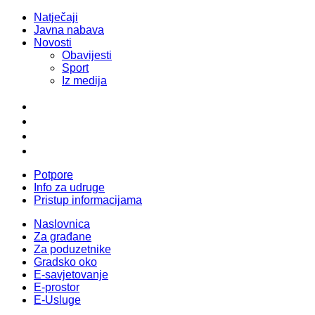
Natječaji
Javna nabava
Novosti
Obavijesti
Sport
Iz medija
Potpore
Info za udruge
Pristup informacijama
Naslovnica
Za građane
Za poduzetnike
Gradsko oko
E-savjetovanje
E-prostor
E-Usluge