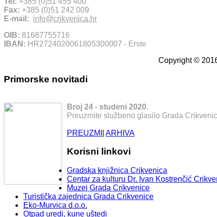
Tel:
+385 (0)51 455 400
Fax:
+385 (0)51 242 009
E-mail:
info@crikvenica.hr
OIB:
81687755716
IBAN:
HR2724020061805300007 - Erste
Copyright © 2016
Primorske novitadi
Broj 24 - studeni 2020.
Preuzmite službeno glasilo Grada Crikvenic
PREUZMI
|
ARHIVA
Korisni linkovi
Gradska knjižnica Crikvenica
Centar za kulturu Dr. Ivan Kostrenčić Crikve
Muzej Grada Crikvenice
Turistička zajednica Grada Crikvenice
Eko-Murvica d.o.o.
Otpad uredi, kune uštedi