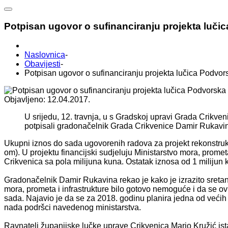
Potpisan ugovor o sufinanciranju projekta luči
Naslovnica
-
Obavijesti
-
Potpisan ugovor o sufinanciranju projekta lučica Podvor
Objavljeno: 12.04.2017.
U srijedu, 12. travnja, u s Gradskoj upravi Grada Crikve
potpisali gradonačelnik Grada Crikvenice Damir Rukavina
Ukupni iznos do sada ugovorenih radova za projekt rekonstrukc
om). U projektu financijski sudjeluju Ministarstvo mora, prome
Crikvenica sa pola milijuna kuna. Ostatak iznosa od 1 milijun 
Gradonačelnik Damir Rukavina rekao je kako je izrazito sretan š
mora, prometa i infrastrukture bilo gotovo nemoguće i da se ov
sada. Najavio je da se za 2018. godinu planira jedna od većih 
nada podršci navedenog ministarstva.
Ravnatelj županijske lučke uprave Crikvenica Mario Kružić is