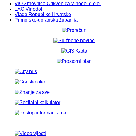
VIO Žrnovnica Crikvenica Vinodol d.o.o.
LAG Vinodol
Vlada Republike Hrvatske
Primorsko-goranska županija