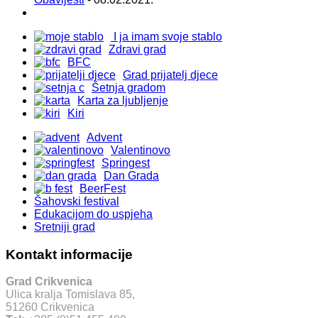
I ja imam svoje stablo
Zdravi grad
BFC
Grad prijatelj djece
Šetnja gradom
Karta za ljubljenje
Kiri
Advent
Valentinovo
Springest
Dan Grada
BeerFest
Šahovski festival
Edukacijom do uspjeha
Sretniji grad
Kontakt informacije
Grad Crikvenica
Ulica kralja Tomislava 85,
51260 Crikvenica