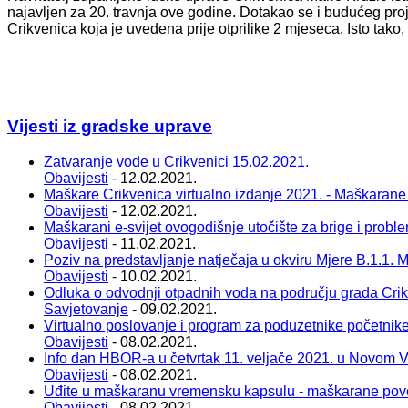
najavljen za 20. travnja ove godine. Dotakao se i budućeg proje
Crikvenica koja je uvedena prije otprilike 2 mjeseca. Isto tak
Vijesti iz gradske uprave
Zatvaranje vode u Crikvenici 15.02.2021.
Obavijesti
- 12.02.2021.
Maškare Crikvenica virtualno izdanje 2021. - Maškarane
Obavijesti
- 12.02.2021.
Maškarani e-svijet ovogodišnje utočište za brige i probl
Obavijesti
- 11.02.2021.
Poziv na predstavljanje natječaja u okviru Mjere B.1.1. Ma
Obavijesti
- 10.02.2021.
Odluka o odvodnji otpadnih voda na području grada Cri
Savjetovanje
- 09.02.2021.
Virtualno poslovanje i program za poduzetnike početnik
Obavijesti
- 08.02.2021.
Info dan HBOR-a u četvrtak 11. veljače 2021. u Novom 
Obavijesti
- 08.02.2021.
Uđite u maškaranu vremensku kapsulu - maškarane pov
Obavijesti
- 08.02.2021.