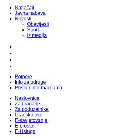
Natječaji
Javna nabava
Novosti
Obavijesti
Sport
Iz medija
Potpore
Info za udruge
Pristup informacijama
Naslovnica
Za građane
Za poduzetnike
Gradsko oko
E-savjetovanje
E-prostor
E-Usluge