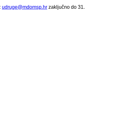
:
udruge@mdomsp.hr
zaključno do 31.