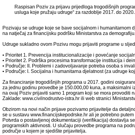
Raspisan Poziv za prijavu prijedloga trogodišnjih progra
usluga koje pružaju udruge“ za razdoblje 2017. do 2020
Pozivaju se udruge koje se bave socijalnom i humanitarnom djel
na natječaj za financijsku podršku Ministarstva za demografiju, o
Udruge sukladno ovom Pozivu mogu prijaviti programe u sljede
• Prioritet 1. Prevencija institucionalizacije i povećanje socija
• Prioritet 2. Podrška procesima transformacije institucija i dein
• Područje: II. Problemi i zadovoljavanje potreba osoba s inval
• Područje: I. Socijalna i humanitarna djelatnost (za udruge 
Za financiranje trogodišnjih programa u 2017. godini osigurano
za jednu godinu provedbe je 150.000,00 kuna, a maksimalni izn
na ovaj Poziv prijaviti samo 1 program koji se mora provoditi
Zaklade: www.civilnodrustvo-istra.hr ili web stranici Ministar
Obzirom na novi način prijave pozivamo prijavitelje da detaljno
se u sustavu www.financijskepodrske.hr ali je potrebno putem p
Potvrda o postavljenoj dokumentaciji (verifikacija) dostavlja
programskih aktivnosti. U slučaju provedbe programa na područ
područje u kojem je sjedište prijavitelja.