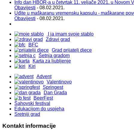
Info dan HBOR-a u četvrtak 11. veljače 2021. u Novom 
Obavijesti
- 08.02.2021.
Uđite u maškaranu vremensku kapsulu - maškarane pov
Obavijesti
- 08.02.2021.
I ja imam svoje stablo
Zdravi grad
BFC
Grad prijatelj djece
Šetnja gradom
Karta za ljubljenje
Kiri
Advent
Valentinovo
Springest
Dan Grada
BeerFest
Šahovski festival
Edukacijom do uspjeha
Sretniji grad
Kontakt informacije