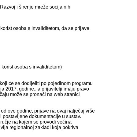
Razvoj i širenje mreže socijalnih
orist osoba s invaliditetom, da se prijave
 korist osoba s invaliditetom)
koji će se dodijeliti po pojedinom programu
2017. godine., a prijavitelji imaju pravo
ečaju može se pronaći na web stranici
, od ove godine, prijave na ovaj natječaj vrše
ji postavljene dokumentacije u sustav.
dručje na kojem se provodi većina
lja regionalnoj zakladi koja pokriva