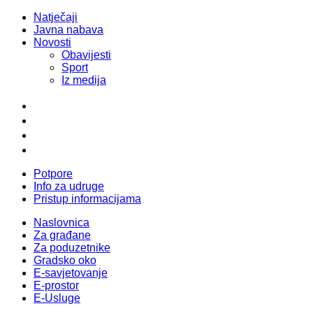
Natječaji
Javna nabava
Novosti
Obavijesti
Sport
Iz medija
Potpore
Info za udruge
Pristup informacijama
Naslovnica
Za građane
Za poduzetnike
Gradsko oko
E-savjetovanje
E-prostor
E-Usluge