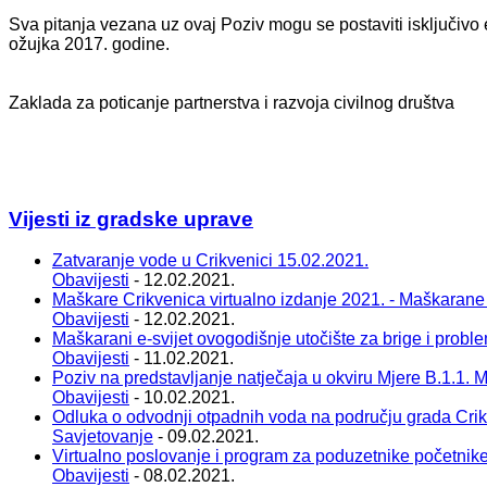
Sva pitanja vezana uz ovaj Poziv mogu se postaviti isključivo
ožujka 2017. godine.
Zaklada za poticanje partnerstva i razvoja civilnog društva
Vijesti iz gradske uprave
Zatvaranje vode u Crikvenici 15.02.2021.
Obavijesti
- 12.02.2021.
Maškare Crikvenica virtualno izdanje 2021. - Maškarane
Obavijesti
- 12.02.2021.
Maškarani e-svijet ovogodišnje utočište za brige i probl
Obavijesti
- 11.02.2021.
Poziv na predstavljanje natječaja u okviru Mjere B.1.1. Ma
Obavijesti
- 10.02.2021.
Odluka o odvodnji otpadnih voda na području grada Cri
Savjetovanje
- 09.02.2021.
Virtualno poslovanje i program za poduzetnike početnik
Obavijesti
- 08.02.2021.