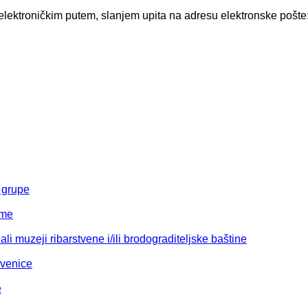
 elektroničkim putem, slanjem upita na adresu elektronske pošte
 grupe
eme
li muzeji ribarstvene i/ili brodograditeljske baštine
kvenice
e