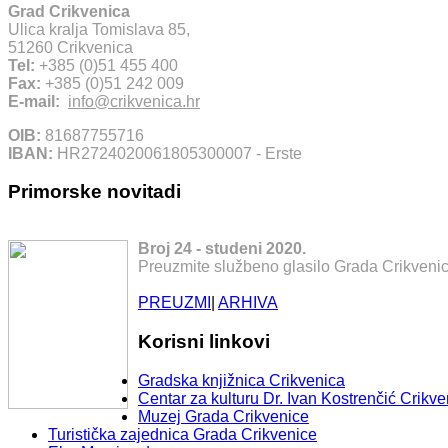
Grad Crikvenica
Ulica kralja Tomislava 85,
51260 Crikvenica
Tel:
+385 (0)51 455 400
Fax:
+385 (0)51 242 009
E-mail:
info@crikvenica.hr
OIB:
81687755716
IBAN:
HR2724020061805300007 - Erste
Primorske novitadi
Broj 24 - studeni 2020.
Preuzmite službeno glasilo Grada Crikvenic
PREUZMI
|
ARHIVA
Korisni linkovi
Gradska knjižnica Crikvenica
Centar za kulturu Dr. Ivan Kostrenčić Crikve
Muzej Grada Crikvenice
Turistička zajednica Grada Crikvenice