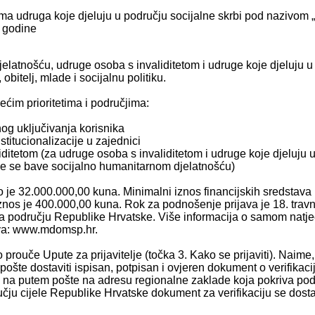
ma udruga koje djeluju u području socijalne skrbi pod nazivom „
. godine
atnošću, udruge osoba s invaliditetom i udruge koje djeluju u k
bitelj, mlade i socijalnu politiku.
ćim prioritetima i područjima:
lnog uključivanja korisnika
stitucionalizacije u zajednici
iditetom (za udruge osoba s invaliditetom i udruge koje djeluju u
koje se bave socijalno humanitarnom djelatnošću)
 je 32.000.000,00 kuna. Minimalni iznos financijskih sredstava 
os je 400.000,00 kuna. Rok za podnošenje prijava je 18. travnja 
 na području Republike Hrvatske. Više informacija o samom natj
stva: www.mdomsp.hr.
 prouče Upute za prijavitelje (točka 3. Kako se prijaviti). Naime
ošte dostaviti ispisan, potpisan i ovjeren dokument o verifikaci
 se na putem pošte na adresu regionalne zaklade koja pokriva po
ju cijele Republike Hrvatske dokument za verifikaciju se dostav