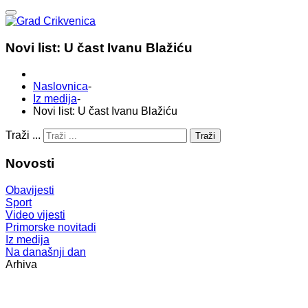
Novi list: U čast Ivanu Blažiću
Naslovnica
-
Iz medija
-
Novi list: U čast Ivanu Blažiću
Traži ...
Traži
Novosti
Obavijesti
Sport
Video vijesti
Primorske novitadi
Iz medija
Na današnji dan
Arhiva