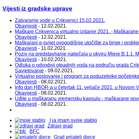
Vijesti iz gradske uprave
Zatvaranje vode u Crikvenici 15.02.2021.
Obavijesti
- 12.02.2021.
Maškare Crikvenica virtualno izdanje 2021. - Maškarane
Obavijesti
- 12.02.2021.
Maškarani e-svijet ovogodišnje utočište za brige i probl
Obavijesti
- 11.02.2021.
Poziv na predstavljanje natječaja u okviru Mjere B.1.1. Ma
Obavijesti
- 10.02.2021.
Odluka o odvodnji otpadnih voda na području grada Cri
Savjetovanje
- 09.02.2021.
Virtualno poslovanje i program za poduzetnike početnik
Obavijesti
- 08.02.2021.
Info dan HBOR-a u četvrtak 11. veljače 2021. u Novom 
Obavijesti
- 08.02.2021.
Uđite u maškaranu vremensku kapsulu - maškarane pov
Obavijesti
- 08.02.2021.
I ja imam svoje stablo
Zdravi grad
BFC
Grad prijatelj djece