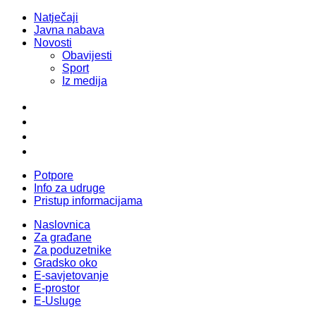
Natječaji
Javna nabava
Novosti
Obavijesti
Sport
Iz medija
Potpore
Info za udruge
Pristup informacijama
Naslovnica
Za građane
Za poduzetnike
Gradsko oko
E-savjetovanje
E-prostor
E-Usluge