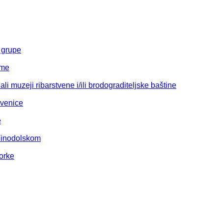
 grupe
eme
li muzeji ribarstvene i/ili brodograditeljske baštine
kvenice
e
Vinodolskom
orke