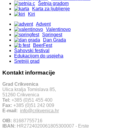
Šetnja gradom
Karta za ljubljenje
Kiri
Advent
Valentinovo
Springest
Dan Grada
BeerFest
Šahovski festival
Edukacijom do uspjeha
Sretniji grad
Kontakt informacije
Grad Crikvenica
Ulica kralja Tomislava 85,
51260 Crikvenica
Tel:
+385 (0)51 455 400
Fax:
+385 (0)51 242 009
E-mail:
info@crikvenica.hr
OIB:
81687755716
IBAN:
HR2724020061805300007 - Erste