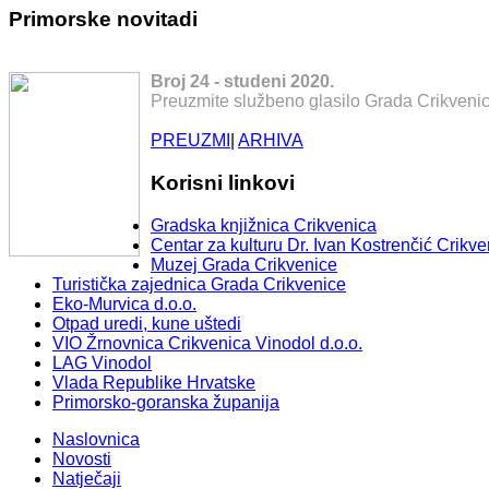
Primorske novitadi
Broj 24 - studeni 2020.
Preuzmite službeno glasilo Grada Crikvenic
PREUZMI
|
ARHIVA
Korisni linkovi
Gradska knjižnica Crikvenica
Centar za kulturu Dr. Ivan Kostrenčić Crikve
Muzej Grada Crikvenice
Turistička zajednica Grada Crikvenice
Eko-Murvica d.o.o.
Otpad uredi, kune uštedi
VIO Žrnovnica Crikvenica Vinodol d.o.o.
LAG Vinodol
Vlada Republike Hrvatske
Primorsko-goranska županija
Naslovnica
Novosti
Natječaji