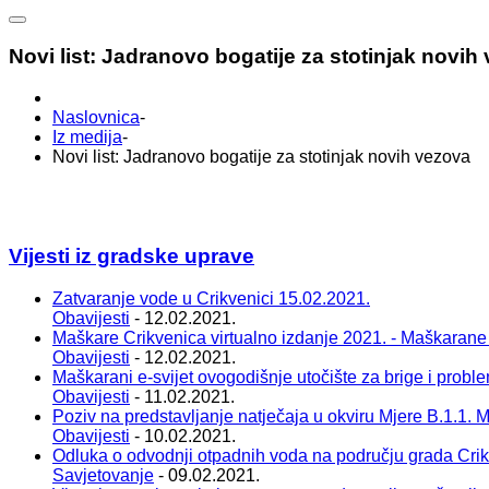
Novi list: Jadranovo bogatije za stotinjak novih
Naslovnica
-
Iz medija
-
Novi list: Jadranovo bogatije za stotinjak novih vezova
Vijesti iz gradske uprave
Zatvaranje vode u Crikvenici 15.02.2021.
Obavijesti
- 12.02.2021.
Maškare Crikvenica virtualno izdanje 2021. - Maškarane
Obavijesti
- 12.02.2021.
Maškarani e-svijet ovogodišnje utočište za brige i probl
Obavijesti
- 11.02.2021.
Poziv na predstavljanje natječaja u okviru Mjere B.1.1. Ma
Obavijesti
- 10.02.2021.
Odluka o odvodnji otpadnih voda na području grada Cri
Savjetovanje
- 09.02.2021.