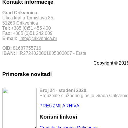
Kontakt informacije
Grad Crikvenica
Ulica kralja Tomislava 85,
51260 Crikvenica
Tel:
+385 (0)51 455 400
Fax:
+385 (0)51 242 009
E-mail:
info@crikvenica.hr
OIB:
81687755716
IBAN:
HR2724020061805300007 - Erste
Copyright © 2016
Primorske novitadi
Broj 24 - studeni 2020.
Preuzmite službeno glasilo Grada Crikvenic
PREUZMI
|
ARHIVA
Korisni linkovi
Gradska knjižnica Crikvenica