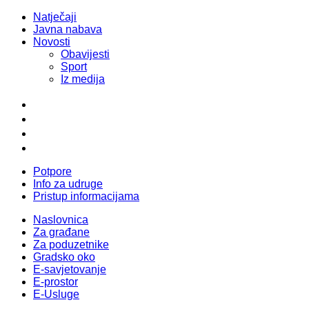
Natječaji
Javna nabava
Novosti
Obavijesti
Sport
Iz medija
Potpore
Info za udruge
Pristup informacijama
Naslovnica
Za građane
Za poduzetnike
Gradsko oko
E-savjetovanje
E-prostor
E-Usluge