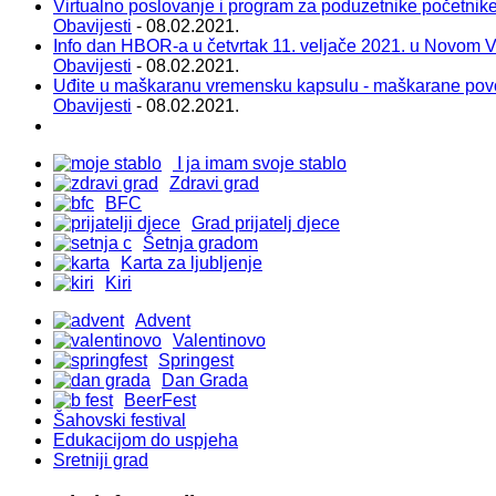
Virtualno poslovanje i program za poduzetnike početnik
Obavijesti
- 08.02.2021.
Info dan HBOR-a u četvrtak 11. veljače 2021. u Novom 
Obavijesti
- 08.02.2021.
Uđite u maškaranu vremensku kapsulu - maškarane pov
Obavijesti
- 08.02.2021.
I ja imam svoje stablo
Zdravi grad
BFC
Grad prijatelj djece
Šetnja gradom
Karta za ljubljenje
Kiri
Advent
Valentinovo
Springest
Dan Grada
BeerFest
Šahovski festival
Edukacijom do uspjeha
Sretniji grad