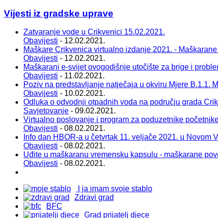
Vijesti iz gradske uprave
Zatvaranje vode u Crikvenici 15.02.2021.
Obavijesti
- 12.02.2021.
Maškare Crikvenica virtualno izdanje 2021. - Maškarane
Obavijesti
- 12.02.2021.
Maškarani e-svijet ovogodišnje utočište za brige i probl
Obavijesti
- 11.02.2021.
Poziv na predstavljanje natječaja u okviru Mjere B.1.1. Ma
Obavijesti
- 10.02.2021.
Odluka o odvodnji otpadnih voda na području grada Cri
Savjetovanje
- 09.02.2021.
Virtualno poslovanje i program za poduzetnike početnik
Obavijesti
- 08.02.2021.
Info dan HBOR-a u četvrtak 11. veljače 2021. u Novom 
Obavijesti
- 08.02.2021.
Uđite u maškaranu vremensku kapsulu - maškarane pov
Obavijesti
- 08.02.2021.
I ja imam svoje stablo
Zdravi grad
BFC
Grad prijatelj djece