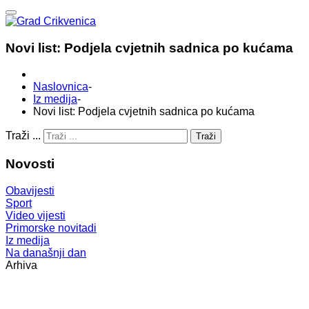
Novi list: Podjela cvjetnih sadnica po kućama
Naslovnica
-
Iz medija
-
Novi list: Podjela cvjetnih sadnica po kućama
Traži ...
Traži
Novosti
Obavijesti
Sport
Video vijesti
Primorske novitadi
Iz medija
Na današnji dan
Arhiva