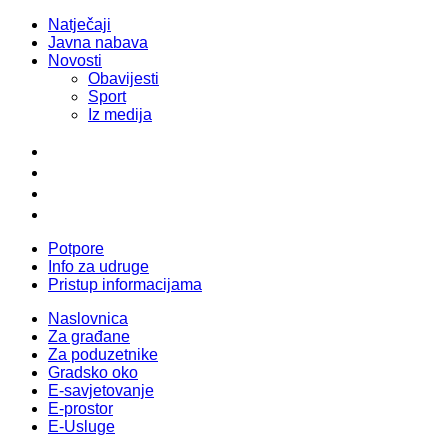
Natječaji
Javna nabava
Novosti
Obavijesti
Sport
Iz medija
Potpore
Info za udruge
Pristup informacijama
Naslovnica
Za građane
Za poduzetnike
Gradsko oko
E-savjetovanje
E-prostor
E-Usluge