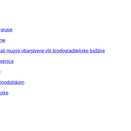
 grupe
eme
li muzeji ribarstvene i/ili brodograditeljske baštine
kvenice
e
Vinodolskom
orke