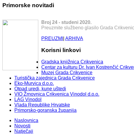
Primorske novitadi
Broj 24 - studeni 2020.
Preuzmite službeno glasilo Grada Crikvenic
PREUZMI
|
ARHIVA
Korisni linkovi
Gradska knjižnica Crikvenica
Centar za kulturu Dr. Ivan Kostrenčić Crikve
Muzej Grada Crikvenice
Turistička zajednica Grada Crikvenice
Eko-Murvica d.o.o.
Otpad uredi, kune uštedi
VIO Žrnovnica Crikvenica Vinodol d.o.o.
LAG Vinodol
Vlada Republike Hrvatske
Primorsko-goranska županija
Naslovnica
Novosti
Natječaji