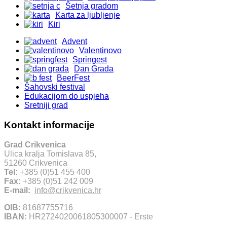
Šetnja gradom
Karta za ljubljenje
Kiri
Advent
Valentinovo
Springest
Dan Grada
BeerFest
Šahovski festival
Edukacijom do uspjeha
Sretniji grad
Kontakt informacije
Grad Crikvenica
Ulica kralja Tomislava 85,
51260 Crikvenica
Tel:
+385 (0)51 455 400
Fax:
+385 (0)51 242 009
E-mail:
info@crikvenica.hr
OIB:
81687755716
IBAN:
HR2724020061805300007 - Erste