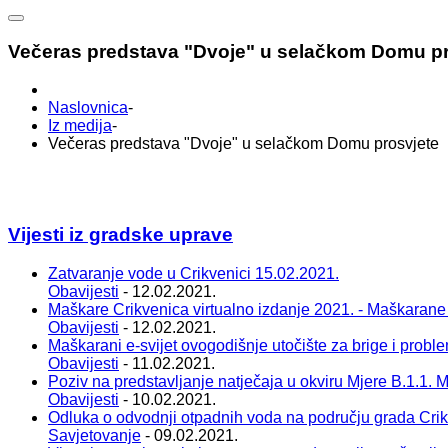
Večeras predstava "Dvoje" u selačkom Domu pr
Naslovnica
-
Iz medija
-
Večeras predstava "Dvoje" u selačkom Domu prosvjete
Vijesti iz gradske uprave
Zatvaranje vode u Crikvenici 15.02.2021.
Obavijesti
- 12.02.2021.
Maškare Crikvenica virtualno izdanje 2021. - Maškarane
Obavijesti
- 12.02.2021.
Maškarani e-svijet ovogodišnje utočište za brige i probl
Obavijesti
- 11.02.2021.
Poziv na predstavljanje natječaja u okviru Mjere B.1.1. Ma
Obavijesti
- 10.02.2021.
Odluka o odvodnji otpadnih voda na području grada Cri
Savjetovanje
- 09.02.2021.