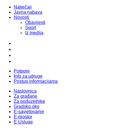
Natječaji
Javna nabava
Novosti
Obavijesti
Sport
Iz medija
Potpore
Info za udruge
Pristup informacijama
Naslovnica
Za građane
Za poduzetnike
Gradsko oko
E-savjetovanje
E-prostor
E-Usluge