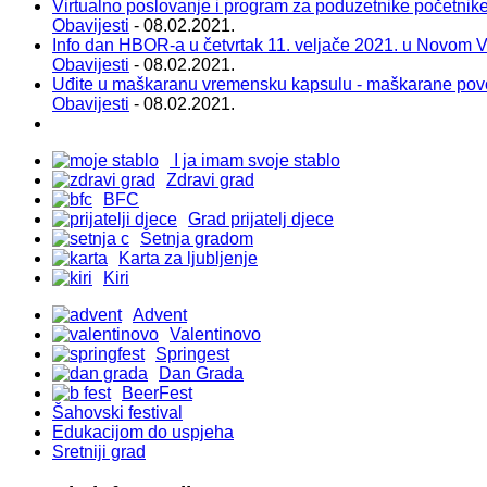
Virtualno poslovanje i program za poduzetnike početnik
Obavijesti
- 08.02.2021.
Info dan HBOR-a u četvrtak 11. veljače 2021. u Novom 
Obavijesti
- 08.02.2021.
Uđite u maškaranu vremensku kapsulu - maškarane pov
Obavijesti
- 08.02.2021.
I ja imam svoje stablo
Zdravi grad
BFC
Grad prijatelj djece
Šetnja gradom
Karta za ljubljenje
Kiri
Advent
Valentinovo
Springest
Dan Grada
BeerFest
Šahovski festival
Edukacijom do uspjeha
Sretniji grad