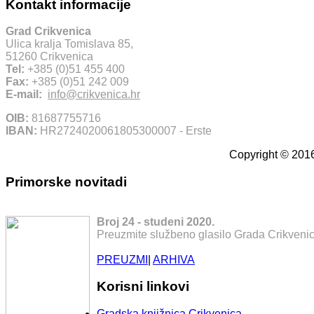
Kontakt informacije
Grad Crikvenica
Ulica kralja Tomislava 85,
51260 Crikvenica
Tel:
+385 (0)51 455 400
Fax:
+385 (0)51 242 009
E-mail:
info@crikvenica.hr
OIB:
81687755716
IBAN:
HR2724020061805300007 - Erste
Copyright © 2016
Primorske novitadi
Broj 24 - studeni 2020.
Preuzmite službeno glasilo Grada Crikvenic
PREUZMI
|
ARHIVA
Korisni linkovi
Gradska knjižnica Crikvenica