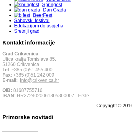
Springest
Dan Grada
BeerFest
Šahovski festival
Edukacijom do uspjeha
Sretniji grad
Kontakt informacije
Grad Crikvenica
Ulica kralja Tomislava 85,
51260 Crikvenica
Tel:
+385 (0)51 455 400
Fax:
+385 (0)51 242 009
E-mail:
info@crikvenica.hr
OIB:
81687755716
IBAN:
HR2724020061805300007 - Erste
Copyright © 2016
Primorske novitadi