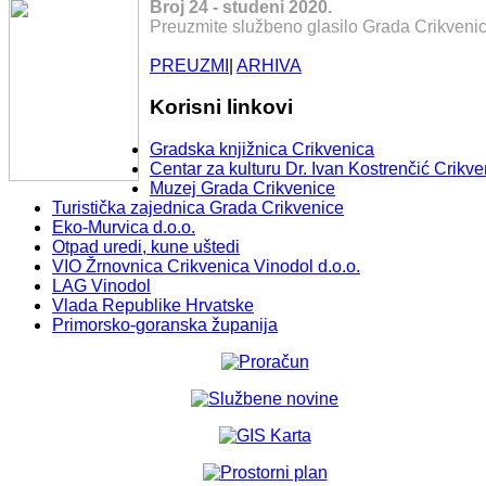
Broj 24 - studeni 2020.
Preuzmite službeno glasilo Grada Crikvenic
PREUZMI
|
ARHIVA
Korisni linkovi
Gradska knjižnica Crikvenica
Centar za kulturu Dr. Ivan Kostrenčić Crikve
Muzej Grada Crikvenice
Turistička zajednica Grada Crikvenice
Eko-Murvica d.o.o.
Otpad uredi, kune uštedi
VIO Žrnovnica Crikvenica Vinodol d.o.o.
LAG Vinodol
Vlada Republike Hrvatske
Primorsko-goranska županija