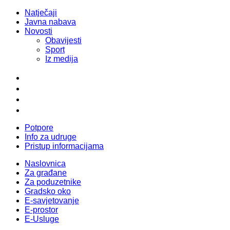
Natječaji
Javna nabava
Novosti
Obavijesti
Sport
Iz medija
Potpore
Info za udruge
Pristup informacijama
Naslovnica
Za građane
Za poduzetnike
Gradsko oko
E-savjetovanje
E-prostor
E-Usluge