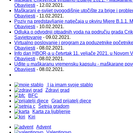
Obavijesti
- 12.02.2021.
Maškarani e-svijet ovogodišnje utočište za brige i probl
Obavijesti
- 11.02.2021.
Poziv na predstavljanje natječaja u okviru Mjere B.1.1. Ma
Obavijesti
- 10.02.2021.
Odluka o odvodnji otpadnih voda na području grada Cri
Savjetovanje
- 09.02.2021.
Virtualno poslovanje i program za poduzetnike početnik
Obavijesti
- 08.02.2021.
Info dan HBOR-a u četvrtak 11. veljače 2021. u Novom 
Obavijesti
- 08.02.2021.
Uđite u maškaranu vremensku kapsulu - maškarane pov
Obavijesti
- 08.02.2021.
I ja imam svoje stablo
Zdravi grad
BFC
Grad prijatelj djece
Šetnja gradom
Karta za ljubljenje
Kiri
Advent
Valentinovo