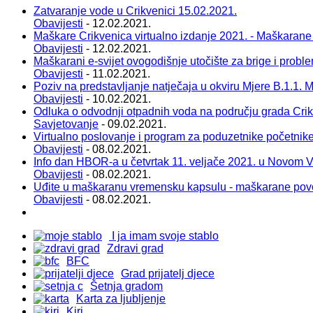
Zatvaranje vode u Crikvenici 15.02.2021.
Obavijesti
- 12.02.2021.
Maškare Crikvenica virtualno izdanje 2021. - Maškarane
Obavijesti
- 12.02.2021.
Maškarani e-svijet ovogodišnje utočište za brige i probl
Obavijesti
- 11.02.2021.
Poziv na predstavljanje natječaja u okviru Mjere B.1.1. Ma
Obavijesti
- 10.02.2021.
Odluka o odvodnji otpadnih voda na području grada Cri
Savjetovanje
- 09.02.2021.
Virtualno poslovanje i program za poduzetnike početnik
Obavijesti
- 08.02.2021.
Info dan HBOR-a u četvrtak 11. veljače 2021. u Novom 
Obavijesti
- 08.02.2021.
Uđite u maškaranu vremensku kapsulu - maškarane pov
Obavijesti
- 08.02.2021.
I ja imam svoje stablo
Zdravi grad
BFC
Grad prijatelj djece
Šetnja gradom
Karta za ljubljenje
Kiri