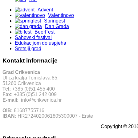
Advent
Valentinovo
Springest
Dan Grada
BeerFest
Šahovski festival
Edukacijom do uspjeha
Sretniji grad
Kontakt informacije
Grad Crikvenica
Ulica kralja Tomislava 85,
51260 Crikvenica
Tel:
+385 (0)51 455 400
Fax:
+385 (0)51 242 009
E-mail:
info@crikvenica.hr
OIB:
81687755716
IBAN:
HR2724020061805300007 - Erste
Copyright © 2016