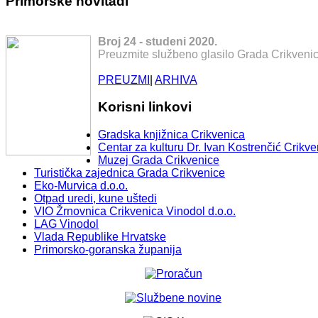
Primorske novitadi
Broj 24 - studeni 2020.
Preuzmite službeno glasilo Grada Crikvenic
PREUZMI
|
ARHIVA
Korisni linkovi
Gradska knjižnica Crikvenica
Centar za kulturu Dr. Ivan Kostrenčić Crikve
Muzej Grada Crikvenice
Turistička zajednica Grada Crikvenice
Eko-Murvica d.o.o.
Otpad uredi, kune uštedi
VIO Žrnovnica Crikvenica Vinodol d.o.o.
LAG Vinodol
Vlada Republike Hrvatske
Primorsko-goranska županija