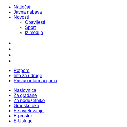
Natječaji
Javna nabava
Novosti
Obavijesti
Sport
Iz medija
Potpore
Info za udruge
Pristup informacijama
Naslovnica
Za građane
Za poduzetnike
Gradsko oko
E-savjetovanje
E-prostor
E-Usluge