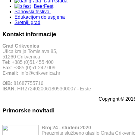
Dan Grada
BeerFest
Šahovski festival
Edukacijom do uspjeha
Sretniji grad
Kontakt informacije
Grad Crikvenica
Ulica kralja Tomislava 85,
51260 Crikvenica
Tel:
+385 (0)51 455 400
Fax:
+385 (0)51 242 009
E-mail:
info@crikvenica.hr
OIB:
81687755716
IBAN:
HR2724020061805300007 - Erste
Copyright © 2016
Primorske novitadi
Broj 24 - studeni 2020.
Preuzmite službeno glasilo Grada Crikvenic