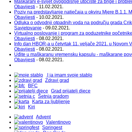
Maškarani e-svijet ovogodišnje utočište za brige i probl
Obavijesti
- 11.02.2021.
Poziv na predstavljanje natječaja u okviru Mjere B.1.1. Ma
Obavijesti
- 10.02.2021.
Odluka o odvodnji otpadnih voda na području grada Cri
Savjetovanje
- 09.02.2021.
Virtualno poslovanje i program za poduzetnike početnik
Obavijesti
- 08.02.2021.
Info dan HBOR-a u četvrtak 11. veljače 2021. u Novom 
Obavijesti
- 08.02.2021.
Uđite u maškaranu vremensku kapsulu - maškarane pov
Obavijesti
- 08.02.2021.
I ja imam svoje stablo
Zdravi grad
BFC
Grad prijatelj djece
Šetnja gradom
Karta za ljubljenje
Kiri
Advent
Valentinovo
Springest