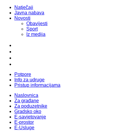
Natječaji
Javna nabava
Novosti
Obavijesti
Sport
Iz medija
Potpore
Info za udruge
Pristup informacijama
Naslovnica
Za građane
Za poduzetnike
Gradsko oko
E-savjetovanje
E-prostor
E-Usluge