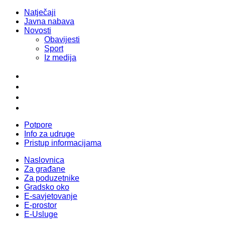
Natječaji
Javna nabava
Novosti
Obavijesti
Sport
Iz medija
Potpore
Info za udruge
Pristup informacijama
Naslovnica
Za građane
Za poduzetnike
Gradsko oko
E-savjetovanje
E-prostor
E-Usluge