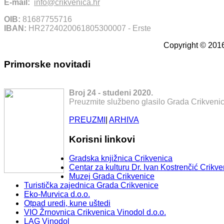
E-mail:
info@crikvenica.hr
OIB:
81687755716
IBAN:
HR2724020061805300007 - Erste
Copyright © 2016
Primorske novitadi
Broj 24 - studeni 2020.
Preuzmite službeno glasilo Grada Crikvenic
PREUZMI
|
ARHIVA
Korisni linkovi
Gradska knjižnica Crikvenica
Centar za kulturu Dr. Ivan Kostrenčić Crikve
Muzej Grada Crikvenice
Turistička zajednica Grada Crikvenice
Eko-Murvica d.o.o.
Otpad uredi, kune uštedi
VIO Žrnovnica Crikvenica Vinodol d.o.o.
LAG Vinodol